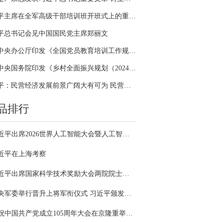
习近平主席在全军高级干部培训班开班式上的重要讲话引领全军开展思想整风、深化政治整训
平总书记会见中国国民党主席郑丽文
中共中央办公厅印发《全国党员教育培训工作规划（2024－2028年）》
中共中央国务院印发《乡村全面振兴规划（2024—2027年）》
习近平：民营经济发展前景广阔大有可为 民营企业和民营企业家大显身手正当其时
品排行
习近平出席2026世界人工智能大会暨人工智能全球治理高级别会议开幕式并发表主旨讲话
近平在上海考察
习近平出席国家科学技术奖励大会两院院士大会中国科协第十一次全国代表大会并发表重要讲话
中央军委举行晋升上将军衔仪式 习近平颁发命令状并向晋衔的军官表示祝贺
庆祝中国共产党成立105周年大会在京隆重举行 习近平发表重要讲话