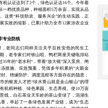
有机认证达到了2个，绿色认证达16个。今年着
等国标一档优质品种，种植面积5万余亩，实现从品
。这类“科技助农、服务兴企”的生动实践，正
展实效的缩影，已累计助力全市12家涉农企业
牢专业防线
时，老同志们同样关注关乎百姓安危的民生工
期，老专家们对铁山咀、鸭栏两座关键电排站
35年的“老水利”，带着“放大镜”深入泵房、闸
冻措施、应急预案，凭借多年积累的“火眼金
密封、绝缘防护、调度流程等方面存在的隐患，
市的银发人才把“绿水青山就是金山银山”的理
有机稻种植、绿色果园、生态养殖。使10万亩
景线，白石茶业天车岭的茶山变绿了，涓湖生
香，串起了一条绿色发展产业链，成为“生态