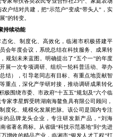
老专家帮扶各类农民专业合作社23个、家庭农场
与农户结对共建，把“示范户”变成“带头人”，实
展”的转变。
聚持续动能
常态化、制度化、高效化，临湘市积极搭建平
员会年度会议，系统总结在科技服务、成果转
，规划未来蓝图。明确提出了“五个一”的年度
开展一次专项调研、组织一轮科普活动、举办
总结），引导老同志有目标、有重点地贡献智
等重点，深化产学研对接，推动调研成果转化
积极围绕市委、市政府“十五五”规划及“六个临
老专家李星辉受聘湖南海鳌鱼具有限公司顾问，
制度化、规模化发展把脉。该公司是国内专注
标的品牌龙头企业，专注研发新产品，“刘海
南省著名商标。从省级“科技示范基地”到“先进
百万增收的精品产业，临湘市“银发人才工程”打