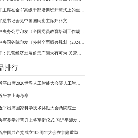
习近平主席在全军高级干部培训班开班式上的重要讲话引领全军开展思想整风、深化政治整训
平总书记会见中国国民党主席郑丽文
中共中央办公厅印发《全国党员教育培训工作规划（2024－2028年）》
中共中央国务院印发《乡村全面振兴规划（2024—2027年）》
习近平：民营经济发展前景广阔大有可为 民营企业和民营企业家大显身手正当其时
品排行
习近平出席2026世界人工智能大会暨人工智能全球治理高级别会议开幕式并发表主旨讲话
近平在上海考察
习近平出席国家科学技术奖励大会两院院士大会中国科协第十一次全国代表大会并发表重要讲话
中央军委举行晋升上将军衔仪式 习近平颁发命令状并向晋衔的军官表示祝贺
庆祝中国共产党成立105周年大会在京隆重举行 习近平发表重要讲话