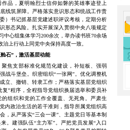
秀作品，夏明翰烈士信仰如磐的英雄事迹登上
守牢底线筑屏障。严格落实意识形态和统战工作责
委）书记抓基层党建述职评议考核，定期分析
识形态风险。扎实开展深入贯彻中央八项规定
中心组集体学习200余次，举办读书班70余场
政治上行动上同党中央保持高度一致。
压舱石”，激活基层动能
，聚焦支部标准化规范化建设，补短板、强弱
强战斗堡垒。织密组织“一张网”。优化调整机
成立、撤销、转隶工作；严格落实基层党组织
批复”程序，全程指导党组织换届选举和委员补
党的组织和党的工作全覆盖、无死角。严肃生
下党内政治生活的若干准则，指导所属党组织高
会，从严落实“三会一课”、主题党日等基本制
来。建强队伍“主力军”。严把党员发展“入口