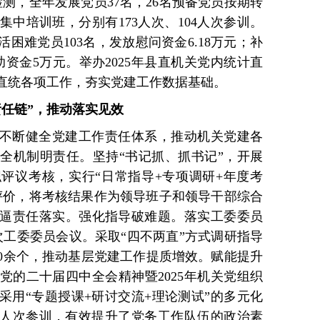
测，全年发展党员37名，26名预备党员按期转
中培训班，分别有173人次、104人次参训。
困难党员103名，发放慰问资金6.18万元；补
资金5万元。举办2025年县直机关党内统计直
直统各项工作，夯实党建工作数据基础。
责任链”，推动落实见效
不断健全党建工作责任体系，推动机关党建各
全机制明责任。坚持“书记抓、抓书记”，开展
评议考核，实行“日常指导+专项调研+年度考
评价，将考核结果作为领导班子和领导干部综合
逼责任落实。强化指导破难题。落实工委委员
次工委委员会议。采取“四不两直”方式调研指导
00余个，推动基层党建工作提质增效。赋能提升
党的二十届四中全会精神暨2025年机关党组织
采用“专题授课+研讨交流+理论测试”的多元化
36人次参训，有效提升了党务工作队伍的政治素