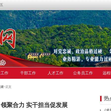
期五
建工作
干部工作
人才工作
公务员工作
远程
党建
>
正文
热
领聚合力 实干担当促发展