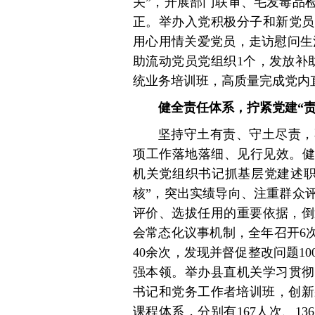
关”，开展部门联审、毛发毒品检
正。举办入党积极分子和新党员集
用心用情关爱党员，走访慰问生活
助流动党员党组织1个，发放补助
统业务培训班，高质量完成党内
健全责任体系，拧紧党建“
坚持守土有责、守土尽责，
项工作落地落细、见行见效。健
机关党组织书记抓基层党建述职
核”，突出实绩导向、注重群众
评价、选拔任用的重要依据，倒
会常态化议事机制，全年召开6
40余次，发现并督促整改问题1
强本领。举办县直机关学习贯彻
书记和党务工作者培训班，创新
课程体系，分别有167人次、1