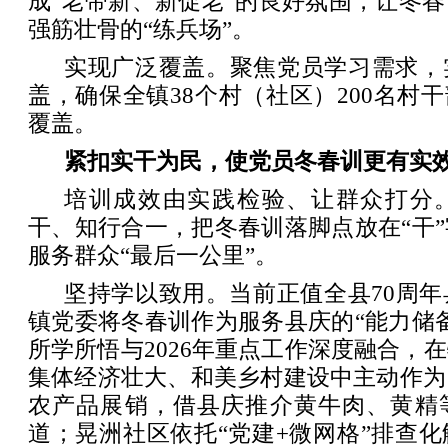
成“老带新、新促老”的良好氛围，让冬
强筋壮骨的“练兵场”。
实现广泛覆盖。聚焦党员学习需求，
盖，确保全镇38个村（社区）200名村干
覆盖。
紧扣实干为民，使党员冬春训更有实
培训成效由实践检验、让群众打分
干、知行合一，把冬春训落脚点放在“干
服务群众“最后一公里”。
坚持学以致用。当前正值全县70周
镇党委将冬春训作为服务县庆的“能力储
所学所悟与2026年重点工作深度融合，
集体经济壮大、和美乡村建设中主动作为
农产品展销，借县庆推介黄牛肉、黄精
道；晃洲社区依托“党建+微网格”排查