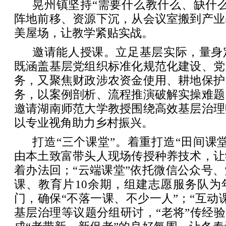
晃州镇坚持“需要什么教什么、缺什
阵地前移、资源下沉，从会议室搬到产业
美屋场，让教学紧贴实战。
邀请能人授课。立足基层实际，量身
既涵盖基层党组织标准化规范化建设、党
务，又聚焦财政涉农资金使用、耕地保护
务，以案例剖析、流程推演破解实操难题
邀请湖南师范大学教授围绕高效基层治理
以专业视角助力乡村振兴。
打造“三个课堂”。着重打造“田间课
由本土致富带头人现场传授种养技术，让
着办法回；“云端课堂”依托微信公众号
课、教育片10余期，组建志愿服务队为
门，确保“不落一课、不少一人”；“互动
基层治理等议题分组研讨，“老将”传经验