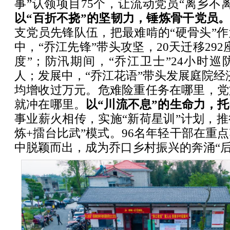
事”认领项目75个，让流动党员“离乡不
以“百折不挠”的坚韧力，锤炼骨干党员
支党员先锋队伍，把最难啃的“硬骨头”
中，“乔江先锋”带头攻坚，20天迁移29
度”；防汛期间，“乔江卫士”24小时巡
人；发展中，“乔江花语”带头发展庭院经济
均增收过万元。危难险重任务在哪里，党
就冲在哪里。
以“川流不息”的生命力，
事业薪火相传，实施“新荷星训”计划，推
炼+擂台比武”模式。96名年轻干部在重
中脱颖而出，成为乔口乡村振兴的奔涌“后