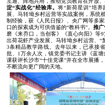
互通、阵地共用，推动党员教育在开放、
淀“实战化”经验库。
将“新荷星训”培
展、马转坳乡村运营等实战案例，系统梳
制经验，获《人民日报》、央广网等多家
口的探索成为可供借鉴的“教科书”。
推广
磨《来乔口，当创客》《直心向阳》等9
出荷花虾产业发展、马转坳乡村运营、“
3条精品教学路线。去年以来，已承接省
批、1万余人次，镇党委书记主讲《蓝塘
课获评长沙市“十佳党课”并在全市展播，
不断流向更广阔的天地。