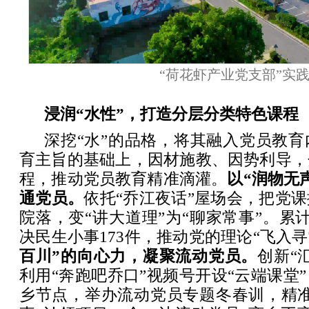
“荷花虾产业党支部”实
浸润“水性”，打造分层分类特色课程
深挖“水”的品格，将其融入党员教
育主旨的基础上，因材施教、因势利导，
程，推动党员教育精准滴灌。
以“润物无
通党员。
依托“乔江夜话”屋场会，把党
院落，变“讲大道理”为“聊家常事”。累计
决民生小事173件，推动党的理论“飞入寻
百川”的向心力，凝聚流动党员。
创新“
利用“奔跑吧乔口”视频号开设“云端课堂
乡节点，举办流动党员专题冬春训，精准