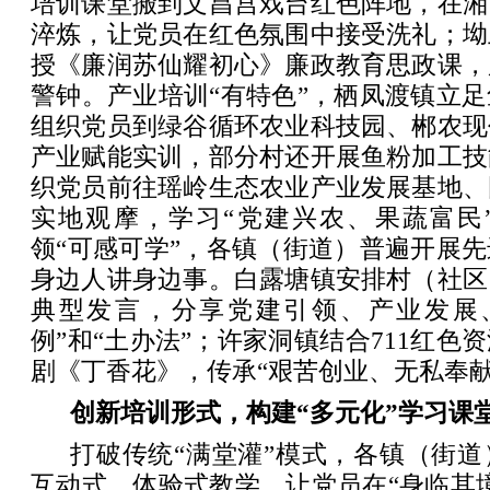
培训课堂搬到文昌宫戏台红色阵地，在湘
淬炼，让党员在红色氛围中接受洗礼；坳
授《廉润苏仙耀初心》廉政教育思政课，
警钟。产业培训“有特色”，栖凤渡镇立
组织党员到绿谷循环农业科技园、郴农现
产业赋能实训，部分村还开展鱼粉加工技
织党员前往瑶岭生态农业产业发展基地、
实地观摩，学习“党建兴农、果蔬富民
领“可感可学”，各镇（街道）普遍开展
身边人讲身边事。白露塘镇安排村（社区
典型发言，分享党建引领、产业发展
例”和“土办法”；许家洞镇结合711红色
剧《丁香花》，传承“艰苦创业、无私奉献
创新培训形式，构建“多元化”学习课
打破传统“满堂灌”模式，各镇（街
互动式、体验式教学，让党员在“身临其