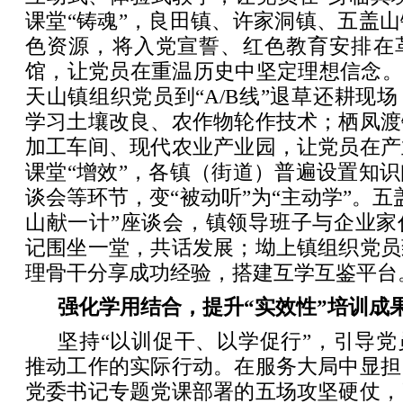
课堂“铸魂”，良田镇、许家洞镇、五盖
色资源，将入党宣誓、红色教育安排在
馆，让党员在重温历史中坚定理想信念。
天山镇组织党员到“A/B线”退草还耕现
学习土壤改良、农作物轮作技术；栖凤渡
加工车间、现代农业产业园，让党员在产
课堂“增效”，各镇（街道）普遍设置知
谈会等环节，变“被动听”为“主动学”。五
山献一计”座谈会，镇领导班子与企业家
记围坐一堂，共话发展；坳上镇组织党员
理骨干分享成功经验，搭建互学互鉴平台
强化学用结合，提升“实效性”培训成
坚持“以训促干、以学促行”，引导
推动工作的实际行动。在服务大局中显担
党委书记专题党课部署的五场攻坚硬仗，