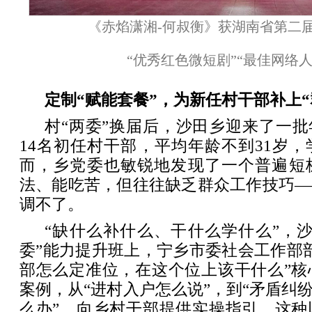
《赤焰潇湘-何叔衡》获湖南省第二
“优秀红色微短剧”“最佳网络
定制“赋能套餐”，为新任村干部补上“
村“两委”换届后，沙田乡迎来了一批
14名初任村干部，平均年龄不到31岁
而，乡党委也敏锐地发现了一个普遍短
法、能吃苦，但往往缺乏群众工作技巧—
调
不了。
“缺什么补什么、干什么学什么”，
委”能力提升班上，宁乡市委社会工作部
部怎么定准位，在这个位上该干什么”核
案例，从“进村入户怎么说”，到“矛盾纠纷
么办”，向乡村干部提供实操指引。这种