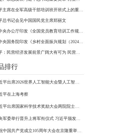
习近平主席在全军高级干部培训班开班式上的重要讲话引领全军开展思想整风、深化政治整训
平总书记会见中国国民党主席郑丽文
中共中央办公厅印发《全国党员教育培训工作规划（2024－2028年）》
中共中央国务院印发《乡村全面振兴规划（2024—2027年）》
习近平：民营经济发展前景广阔大有可为 民营企业和民营企业家大显身手正当其时
品排行
习近平出席2026世界人工智能大会暨人工智能全球治理高级别会议开幕式并发表主旨讲话
近平在上海考察
习近平出席国家科学技术奖励大会两院院士大会中国科协第十一次全国代表大会并发表重要讲话
中央军委举行晋升上将军衔仪式 习近平颁发命令状并向晋衔的军官表示祝贺
庆祝中国共产党成立105周年大会在京隆重举行 习近平发表重要讲话