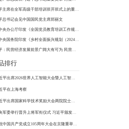
习近平主席在全军高级干部培训班开班式上的重要讲话引领全军开展思想整风、深化政治整训
平总书记会见中国国民党主席郑丽文
中共中央办公厅印发《全国党员教育培训工作规划（2024－2028年）》
中共中央国务院印发《乡村全面振兴规划（2024—2027年）》
习近平：民营经济发展前景广阔大有可为 民营企业和民营企业家大显身手正当其时
品排行
习近平出席2026世界人工智能大会暨人工智能全球治理高级别会议开幕式并发表主旨讲话
近平在上海考察
习近平出席国家科学技术奖励大会两院院士大会中国科协第十一次全国代表大会并发表重要讲话
中央军委举行晋升上将军衔仪式 习近平颁发命令状并向晋衔的军官表示祝贺
庆祝中国共产党成立105周年大会在京隆重举行 习近平发表重要讲话