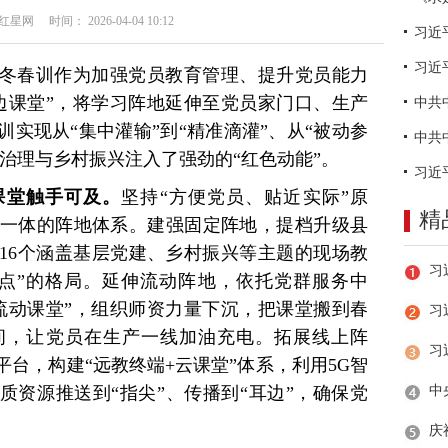
网 时间： 2026-04-04 10:12
习近
冬春训作为加强党员教育管理、提升党员能力
边课堂”，将学习阵地延伸至党员家门口、生产
实现从“集中灌输”到“精准滴灌”、从“被动参
层治理与乡村振兴注入了强劲的“红色动能”。
课堂触手可及。
坚持“方便党员、贴近实际”原
精
三位一体的阵地体系。建强固定阵地，提档升级县
16个涵盖基层党建、乡村振兴等主题的现场教
点”的格局。延伸流动阵地，依托党群服务中
流动课堂”，组织师资力量下沉，把课堂搬到春
习
间，让党员在生产一线加油充电。拓展线上阵
台，构建“远教终端+云课堂”体系，利用5G智
质资源推送到“指尖”、传播到“耳边”，确保党