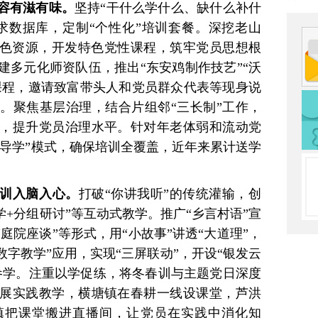
容有滋有味。
坚持“干什么学什么、缺什么补什
求数据库，定制“个性化”培训套餐。深挖老山
红色资源，开发特色党性课程，筑牢党员思想根
建多元化师资队伍，推出“东安鸡制作技艺”“沃
用课程，邀请致富带头人和党员群众代表等现身说
。聚焦基层治理，结合片组邻“三长制”工作，
，提升党员治理水平。针对年老体弱和流动党
上导学”模式，确保培训全覆盖，近年来累计送学
训入脑入心。
打破“你讲我听”的传统灌输，创
学+分组研讨”等互动式教学。推广“乡言村语”宣
庭院座谈”等形式，用“小故事”讲透“大道理”，
数字教学”应用，实现“三屏联动”，开设“银发云
参学。注重以学促练，将冬春训与主题党日深度
展实践教学，横塘镇在春耕一线设课堂，芦洪
镇把课堂搬进直播间，让党员在实践中消化知