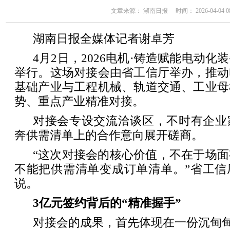
文章来源： 湖南日报 时间： 2026-04-04 08
湖南日报全媒体记者谢卓芳
4月2日，2026电机·铸造赋能电动
举行。这场对接会由省工信厅举办，推动
基础产业与工程机械、轨道交通、工业母
势、重点产业精准对接。
对接会专设交流洽谈区，不时有企业
奔供需清单上的合作意向展开磋商。
“这次对接会的核心价值，不在于场
不能把供需清单变成订单清单。”省工信
说。
3亿元签约背后的“精准握手”
对接会的成果，首先体现在一份沉甸