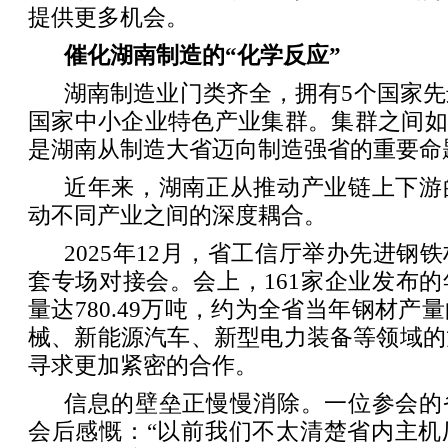
提供更多机会。
催化湖南制造的“化学反应”
湖南制造业门类齐全，拥有5个国家先
国家中小企业特色产业集群。集群之间如
是湖南从制造大省迈向制造强省的重要命
近年来，湖南正从推动产业链上下游
动不同产业之间的深度耦合。
2025年12月，省工信厅举办先进钢
套专场对接会。会上，161家企业发布
量达780.49万吨，约为全省当年钢材产
械、新能源汽车、新型电力装备等领域的
寻求更加紧密的合作。
信息的壁垒正慢慢消除。一位参会的
会后感慨：“以前我们不太清楚省内主机