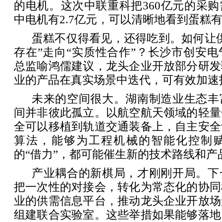
的电机。这次中联重科把360亿元的采
中电机有2.7亿元，可以清晰地看到蛋糕有
蛋糕不仅得看见，还得吃到。如何让
存在”走向“实质性合作”？长沙市创安
总监喻鸿儒建议，龙头企业开放部分研发
业的产品在真实场景中迭代，可有效加速
未来的空间很大。湖南制造业生态丰
间并非彼此孤立。以航空航天领域的轻量
全可以移植到轨道交通装备上，自主安全
算法，能够为工程机械的智能化控制
的“借力”，都可能催生新的技术路线和产
产业耦合的新棋局，才刚刚开局。下
把一次性的对接会，转化为常态化的协同
业的供需信息平台，推动龙头企业开放场
组建联合实验室。这些举措如果能够落地