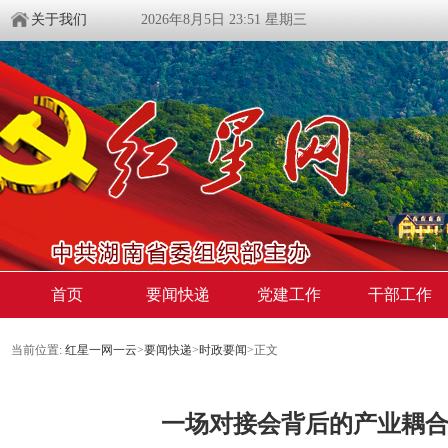
关于我们
2026年8月5日 23:51 星期三
首页
要闻快递
党建工作
干部工作
当前位置:
红星一网一云
>
要闻快递
>
时政要闻
>
正文
一场对接会背后的产业耦