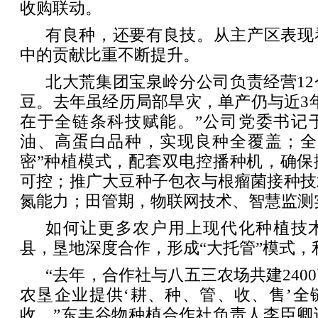
收购联动。
有良种，还要有良技。从主产区表现
中的贡献比重不断提升。
北大荒集团宝泉岭分公司负责经营1
豆。去年虽经历局部旱灾，单产仍与近3
在于全链条科技赋能。”公司党委书记
油、高蛋白品种，实现良种全覆盖；全
密”种植模式，配套双电控播种机，确保
可控；推广大豆种子包衣与根瘤菌接种技
氮能力；田管期，物联网技术、智慧监测
如何让更多农户用上现代化种植技
县，垦地深度合作，形成“大托管”模式，
“去年，合作社与八五三农场共建240
农垦企业提供‘耕、种、管、收、售’全
收。”东丰谷物种植合作社负责人李臣卿