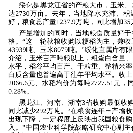
绥化是黑龙江省的产粮大市，玉米、
达2730万亩。去年，当地降水充沛、
好，粮食总产量1237.9万吨，同比增加3
产量增加的同时，当地粮食质量好于
格。“这一轮秋粮收购以粳稻为主，兼收
43939吨、玉米8079吨。”绥化直属库
介绍，玉米亩产吨粮以上，粗蛋白含量、
水平，稻谷平均亩产、千粒重、整精米率
白质含量也普遍高于往年平均水平。收上
2066.6元、水稻均价为每吨2727.51元，
0.28%。
黑龙江、河南、湖南3省收购最低收购
同比减少292万吨。“在粮食连年丰产增
出现下降，一定程度上反映出我国粮食购
入。”中国农业科学院战略研究中心副主