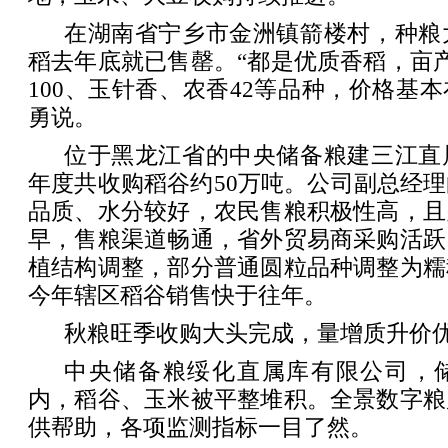
在湖南省宁乡市金洲镇箭楼村，种粮大
稻去年底就已售罄。“都是优质香稻，亩产
100、玉针香、农香42等品种，价格基本
勇说。
位于黑龙江省的中央储备粮建三江直属
年度共收购稻谷约50万吨。公司副总经
品质、水分较好，农民售粮积极性高，且
早，售粮渠道畅通，省外贸易商采购活跃
植结构调整，部分普通圆粒品种调整为糯
今年辖区稻谷销售快于往年。
秋粮旺季收购大头完成，量增质升价
中央储备粮绥化直属库有限公司，
内，稻谷、玉米被平整堆积。全景数字粮
供帮助，各项监测指标一目了然。