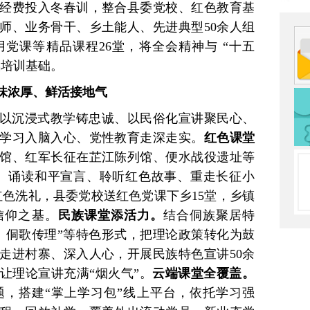
经费投入冬春训，整合县委党校、红色教育基
师、业务骨干、乡土能人、先进典型50余人组
党课等精品课程26堂，将全会精神与 “十五
实培训基础。
味浓厚、鲜活接地气
以沉浸式教学铸忠诚、以民俗化宣讲聚民心、
学习入脑入心、党性教育走深走实。
红色课堂
馆、红军长征在芷江陈列馆、便水战役遗址等
、诵读和平宣言、聆听红色故事、重走长征小
红色洗礼，县委党校送红色党课下乡15堂，乡镇
信仰之基。
民族课堂添活力。
结合侗族聚居特
、侗歌传理”等特色形式，把理论政策转化为鼓
走进村寨、深入人心，开展民族特色宣讲50余
，让理论宣讲充满“烟火气”。
云端课堂全覆盖。
，搭建“掌上学习包”线上平台，依托学习强