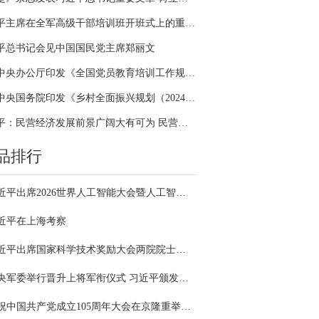
习近平主席在全军高级干部培训班开班式上的重要讲话引领全军开展思想整风、深化政治整训
平总书记会见中国国民党主席郑丽文
中共中央办公厅印发《全国党员教育培训工作规划（2024－2028年）》
中共中央国务院印发《乡村全面振兴规划（2024—2027年）》
习近平：民营经济发展前景广阔大有可为 民营企业和民营企业家大显身手正当其时
品排行
习近平出席2026世界人工智能大会暨人工智能全球治理高级别会议开幕式并发表主旨讲话
近平在上海考察
习近平出席国家科学技术奖励大会两院院士大会中国科协第十一次全国代表大会并发表重要讲话
中央军委举行晋升上将军衔仪式 习近平颁发命令状并向晋衔的军官表示祝贺
庆祝中国共产党成立105周年大会在京隆重举行 习近平发表重要讲话