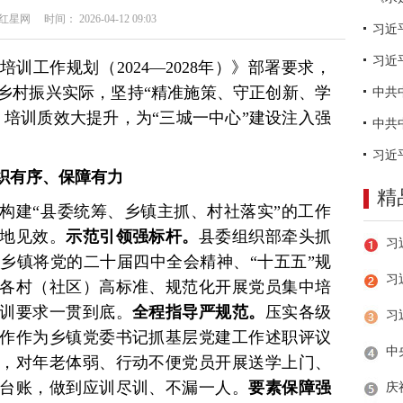
网 时间： 2026-04-12 09:03
习近
训工作规划（2024—2028年）》部署要求，
乡村振兴实际，坚持“精准施策、守正创新、学
、培训质效大提升，为“三城一中心”建设注入强
织有序、保障有力
精
构建“县委统筹、乡镇主抓、村社落实”的工作
地见效。
示范引领强标杆。
县委组织部牵头抓
乡镇将党的二十届四中全会精神、“十五五”规
习
各村（社区）高标准、规范化开展党员集中培
训要求一贯到底。
全程指导严规范。
压实各级
作作为乡镇党委书记抓基层党建工作述职评议
，对年老体弱、行动不便党员开展送学上门、
台账，做到应训尽训、不漏一人。
要素保障强