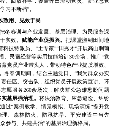
程、回放补学，覆盖外出流动党员、新业态党
、学习不断档”。
以致用、见效于民
把冬春训与产业发展、基层治理、为民服务深
干实效。
赋能产业促振兴。
把课堂搬到田间地
科技特派员、“土专家”“田秀才”开展高山刺葡
播、民宿经营等实用技能培训30余场，推广“党
极培育党员产业带头人，带动特色产业提质增效、
。
冬春训期间，结合主题党日、“我为群众办实
、责任区、突击队，组织党员开展政策宣讲、环
志愿服务260余场次，解决群众急难愁盼问题
夯实基层强治理。
将法治教育、应急避险、纠纷
通过“案例教学、情景模拟、现场演练”提升党
治理、森林防火、防汛抗旱、平安建设中当先
群众参与、共建共治”的基层治理新格局。