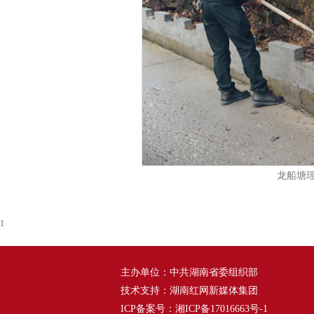
龙船塘
1
主办单位：中共湖南省委组织部
技术支持：湖南红网新媒体集团
ICP备案号：
湘ICP备17016663号-1