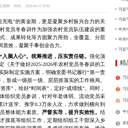
网 时间： 2026-04-15 20:06
习近
能充电”的黄金期，更是凝聚乡村振兴合力的关
村党员冬春训作为加强农村党员队伍建设的重
式、成果转化等方面聚力用劲，全覆盖、分层
训质效，凝聚干事创业合力。
“入脑入心”。
统筹推进，压实责任链。
强化顶
精
关于做好2025-2026年农村党员冬春训的工
实际制定实施方案，明确党委书记履行“第一责
讲，形成一级抓一级、层层抓落实的工作格局。
师资库”，绘好“时间表”，定好“成绩线”。同时，
习
载体组织党员参训，针对年老体弱、流动党员采
累计送学、推学0.3万余人次，力求做到横向到
员整体能力素质。
严督实导，提升实效性。
结
才摸底等组织工作，定期组织组工干部深入乡