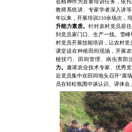
会精神作为首要培训任务，依托
教师系统讲、专家学者深入讲等
年以来，开展培训210余场次，培
升能力素质。
针对农村党员居住
到党员家门口、生产一线。雪峰
村党员开展技能培训，让农村党员
课堂设在种殖田间现场，开展农
植技巧、田间管理、病虫害防
力。
邀请农业技术专家、优秀党
近党员集中在田间地头召开“屋场
员在轻松氛围中谈认识、讲体会