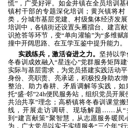
慌”，广受好评。如金井镇在全员培训基
镇村干部的专题深化培训；黄兴镇将村
类，分城市基层党建、村级集体经济发展
培训中，各镇街还设置头雁擂台、建言献
识抢答等环节，变“单向灌输”为“多维赋
撞中开阔思路、在互学互鉴中提升能力。
实践练兵，激活奋进之力。
坚持以学
冬春训成效融入“星连心”党群服务矩阵
实际与基层需求，为党员搭建实践活动平
身份、亮职责、亮承诺，积极投身助农增
整治、助力春耕、矛盾调解等实践，如
托“盛·邻”24h便民服务站，组织党员开
共治共享”理念；高桥镇将冬春训课堂搬
线，开展走访调研、现场解题……从“
到“建言献策”聚智慧，从志愿服务暖民
为，广大党员以实干实绩服务“三个年”