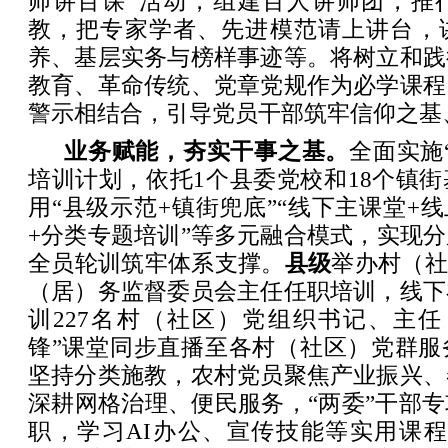
师讲百课”活动，组建百人讲师团，推行
教，把专家学者、先进模范请上讲台，
养、基层实务与榜样事迹等。将树立和践
教育、革命传统、党章党规作为必学课程
警示相结合，引导党员干部筑牢信仰之基
业务赋能，夯实干事之基。
全面实施
培训计划，依托1个县委党校和18个镇
用“县级示范+镇街兜底”“线下主课堂+线
+分类专题培训”等多元融合模式，实现
全员轮训筑牢体系支撑。
县级
举办村（社
（居）务监督委员会主任任职培训，线下
训227名村（社区）党组织书记、主任
锋”课堂同步直播至各村（社区）党群服
坚持分类施教，农村党员聚焦产业振兴、
深耕网格治理、便民服务，“两委”干部
职，学习AI办公、宣传技能等实用课程