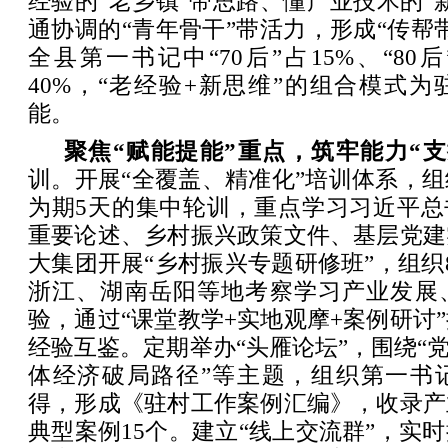
经验的“老乡镇”带思路、懂产业技术的“
通协调的“青年骨干”带活力，形成“传帮
全县第一书记中“70后”占15%、“80后”
40%，“老经验+新思维”的组合模式
能。
聚焦“赋能提能”重点，筑牢能力“支
训。开展“全覆盖、精准化”培训体系，
为期5天的集中轮训，重点学习习近平总
重要论述、乡村振兴政策文件、基层党建
大集团开展“乡村振兴专题研修班”，组织
浙江、湖南岳阳等地考察学习产业发展
验，通过“课堂教学+实地观摩+案例研讨
经验互鉴。定期举办“头雁论坛”，围绕“党
体经济破局路径”等主题，组织第一书
得，形成《驻村工作案例汇编》，收录产
典型案例15个。建立“线上交流群”，实