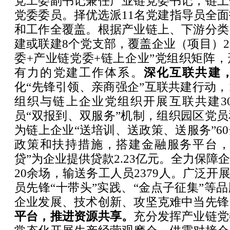
党工委副书记兼任产业链党委书记，链上
党委委员。择优选派11名党建指导员全
和工作全覆盖。根据产业链上、下游分类
建或联建8个党支部，覆盖企业（项目）2
委+产业链党委+链上企业”党组织矩阵
有力的党建工作体系。
深化互联共建
化“先锋引领、亲商强企”互联共建行动，
组织与链上企业党组织开展互联共建3
员“双报到、双服务”机制，组织园区党
为链上企业“送培训、送政策、送服务”6
政策和扶持措施，搭建金融服务平台，通
贷”为企业提供贷款2.23亿元。全力保障
20余场，输送务工人员2379人。广泛开
员先锋“十带头”实践、“金点子征集”等
企业发展、技术创新、攻坚克难中当先锋
平台，推进资源共享。
充分发挥产业链党