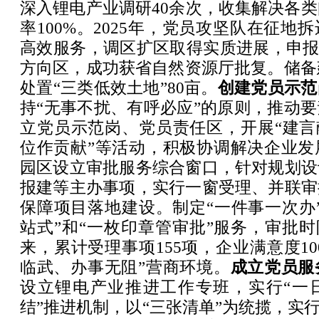
深入锂电产业调研40余次，收集解决各类
率100%。2025年，党员攻坚队在征地
高效服务，调区扩区取得实质进展，申报划定
方向区，成功获省自然资源厅批复。储备建
处置“三类低效土地”80亩。
创建党员示范
持“无事不扰、有呼必应”的原则，推动
立党员示范岗、党员责任区，开展“建言
位作贡献”等活动，积极协调解决企业发
园区设立审批服务综合窗口，针对规划设
报建等主办事项，实行一窗受理、并联审
保障项目落地建设。制定“一件事一次办
站式”和“一枚印章管审批”服务，审批时
来，累计受理事项155项，企业满意度10
临武、办事无阻”营商环境。
成立党员服
设立锂电产业推进工作专班，实行“一
结”推进机制，以“三张清单”为统揽，实行