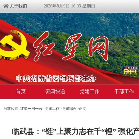
关于我们
2026年8月9日 16:03 星期日
首页
要闻快递
党建工作
干部工作
当前位置:
红星一网一云
>
党建工作
>
党建综合
>
正文
临武县：“链”上聚力志在千“锂” 强