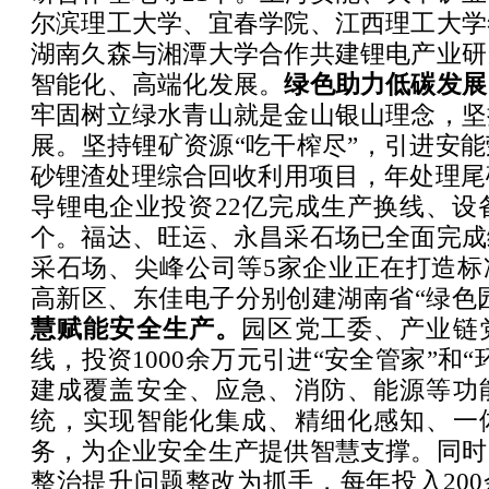
尔滨理工大学、宜春学院、江西理工大学
湖南久森与湘潭大学合作共建锂电产业研
智能化、高端化发展。
绿色助力低碳发展
牢固树立绿水青山就是金山银山理念，坚
展。坚持锂矿资源“吃干榨尽”，引进安
砂锂渣处理综合回收利用项目，年处理尾砂
导锂电企业投资22亿完成生产换线、设
个。福达、旺运、永昌采石场已全面完成
采石场、尖峰公司等5家企业正在打造标
高新区、东佳电子分别创建湖南省“绿色园
慧赋能安全生产。
园区党工委、产业链
线，投资1000余万元引进“安全管家”和
建成覆盖安全、应急、消防、能源等功
统，实现智能化集成、精细化感知、一
务，为企业安全生产提供智慧支撑。同时
整治提升问题整改为抓手，每年投入20