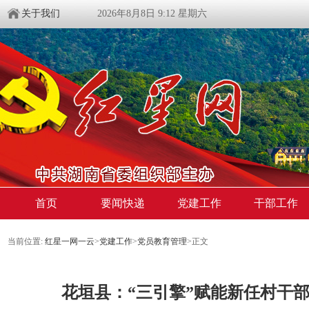
关于我们
2026年8月8日 9:12 星期六
首页
要闻快递
党建工作
干部工作
当前位置:
红星一网一云
>
党建工作
>
党员教育管理
>
正文
花垣县：“三引擎”赋能新任村干