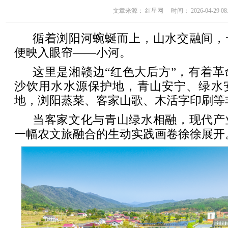
文章来源： 红星网 时间： 2026-04-29 08:
循着浏阳河蜿蜒而上，山水交融间，
便映入眼帘——小河。
这里是湘赣边“红色大后方”，有着革
沙饮用水水源保护地，青山安宁、绿水
地，浏阳蒸菜、客家山歌、木活字印刷等
当客家文化与青山绿水相融，现代产
一幅农文旅融合的生动实践画卷徐徐展开