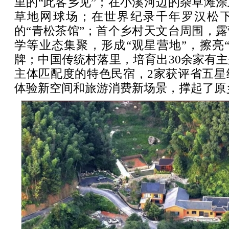
里的“此客乡见”；在小溪河边的杂草滩
草地网球场；在世界纪录千年罗汉松
的“青松茶馆”；首个乡村天文台周围，
学等业态集聚，形成“观星营地”，擦亮
牌；中国传统村落里，培育出30余家有
主体匹配度的特色民宿，2家获评省五星
体验新空间和旅游消费新场景，撑起了原乡