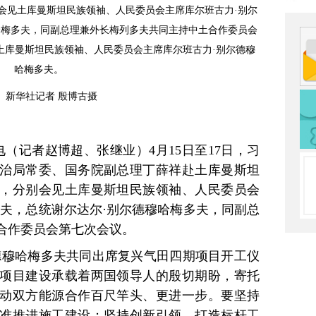
会见土库曼斯坦民族领袖、人民委员会主席库尔班古力·别尔
哈梅多夫，同副总理兼外长梅列多夫共同主持中土合作委员会
见土库曼斯坦民族领袖、人民委员会主席库尔班古力·别尔德穆
哈梅多夫。
新华社记者 殷博古摄
电（记者赵博超、张继业）4月15日至17日，习
治局常委、国务院副总理丁薛祥赴土库曼斯坦
，分别会见土库曼斯坦民族领袖、人民委员会
多夫，总统谢尔达尔·别尔德穆哈梅多夫，同副总
合作委员会第七次会议。
德穆哈梅多夫共同出席复兴气田四期项目开工仪
项目建设承载着两国领导人的殷切期盼，寄托
动双方能源合作百尺竿头、更进一步。要坚持
准推进施工建设；坚持创新引领、打造标杆工