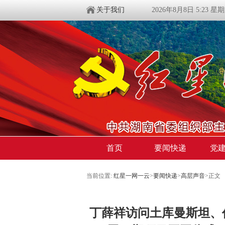
关于我们
2026年8月8日 5:23 星
首页
要闻快递
党
当前位置:
红星一网一云
>
要闻快递
>
高层声音
>
正文
丁薛祥访问土库曼斯坦、