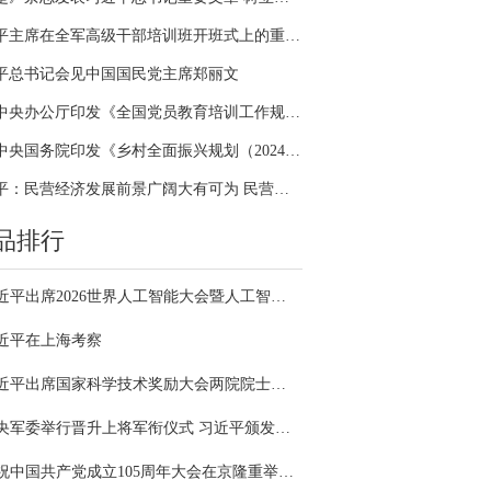
习近平主席在全军高级干部培训班开班式上的重要讲话引领全军开展思想整风、深化政治整训
平总书记会见中国国民党主席郑丽文
中共中央办公厅印发《全国党员教育培训工作规划（2024－2028年）》
中共中央国务院印发《乡村全面振兴规划（2024—2027年）》
习近平：民营经济发展前景广阔大有可为 民营企业和民营企业家大显身手正当其时
品排行
习近平出席2026世界人工智能大会暨人工智能全球治理高级别会议开幕式并发表主旨讲话
近平在上海考察
习近平出席国家科学技术奖励大会两院院士大会中国科协第十一次全国代表大会并发表重要讲话
中央军委举行晋升上将军衔仪式 习近平颁发命令状并向晋衔的军官表示祝贺
庆祝中国共产党成立105周年大会在京隆重举行 习近平发表重要讲话