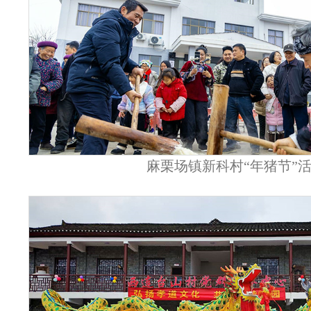
麻栗场镇新科村“年猪节”