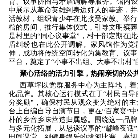
育、议事协商与矛盾调解等服务。馆内设
中展示从革命英雄到身边好人的事迹，并
活教材，组织青少年在此接受家教、举行
棺的房间，推行集体仪式，引导文明殡葬
是村里的“同心议事堂”，村干部定期在
盾纠纷也在此公开调解。家风馆作为党
伸，成功将传统空间转化为集教育、议事
平台，奠定了“小事不出组、大事不出村”
聚心活络的活力引擎，热闹亲切的公
西草坪以党群服务中心为主阵地，着
化品牌。其核心运行模式在于“村民自导
分奖励”，确保村民从观众变为绝对的主
台上自编自导自演节目，更在“百家宴”
朴的乡音乡味营造归属感。围绕这一品牌
与多元化拓展，从恳谈议事的“酃峰夜话
田间课堂，到健身娱乐的拔河比赛、喜迎