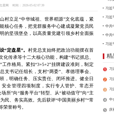
网 时间： 2026-05-02 07:39
习近
山村立足“中华城祖、世界稻源”文化底蕴，紧
能核心任务，把党群服务中心建成凝聚党员民
明的坚强堡垒，以高质量党建引领乡村全面振
设“定盘星”。
村党总支始终把政治功能摆在首
精
文化传承等十二大核心功能，构建“书记抓总、
工作格局。紧扣“3+5+2”挂牌建设准则，制定
总支书记任组长，支村“两委”、孝德理事会、
班，明确任务、压实责任、闭环推进。健全日
习
、安全管理四项制度，实行专人管护、常态开
场所”向“服务平台”转型、从“被动值守”向“主
为民、务实高效。先后获评“中国美丽乡村”“常
”等荣誉称号。