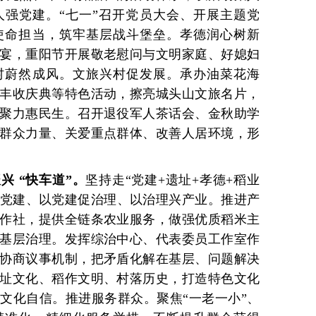
强党建。“七一”召开党员大会、开展主题党
使命担当，筑牢基层战斗堡垒。孝德润心树新
宴，重阳节开展敬老慰问与文明家庭、好媳妇
村蔚然成风。文旅兴村促发展。承办油菜花海
丰收庆典等特色活动，擦亮城头山文旅名片，
聚力惠民生。召开退役军人茶话会、金秋助学
群众力量、关爱重点群体、改善人居环境，形
兴 “快车道”。
坚持走“党建+遗址+孝德+稻业
强党建、以党建促治理、以治理兴产业。推进产
作社，提供全链条农业服务，做强优质稻米主
基层治理。发挥综治中心、代表委员工作室作
协商议事机制，把矛盾化解在基层、问题解决
址文化、稻作文明、村落历史，打造特色文化
文化自信。推进服务群众。聚焦“一老一小”、