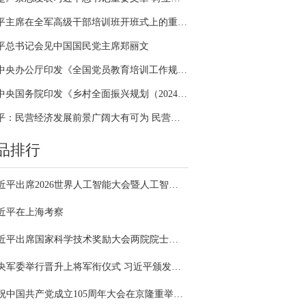
习近平主席在全军高级干部培训班开班式上的重要讲话引领全军开展思想整风、深化政治整训
平总书记会见中国国民党主席郑丽文
中共中央办公厅印发《全国党员教育培训工作规划（2024－2028年）》
中共中央国务院印发《乡村全面振兴规划（2024—2027年）》
习近平：民营经济发展前景广阔大有可为 民营企业和民营企业家大显身手正当其时
品排行
习近平出席2026世界人工智能大会暨人工智能全球治理高级别会议开幕式并发表主旨讲话
近平在上海考察
习近平出席国家科学技术奖励大会两院院士大会中国科协第十一次全国代表大会并发表重要讲话
中央军委举行晋升上将军衔仪式 习近平颁发命令状并向晋衔的军官表示祝贺
庆祝中国共产党成立105周年大会在京隆重举行 习近平发表重要讲话