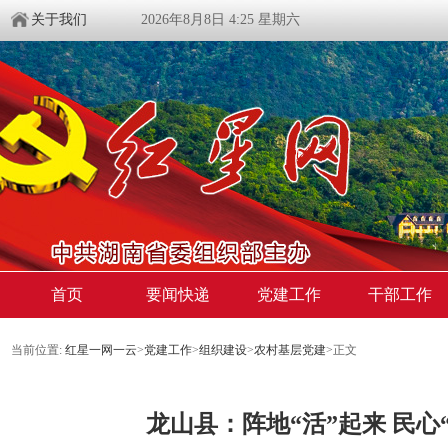
关于我们
2026年8月8日 4:25 星期六
首页
要闻快递
党建工作
干部工作
当前位置:
红星一网一云
>
党建工作
>
组织建设
>
农村基层党建
>
正文
​龙山县：阵地“活”起来 民心