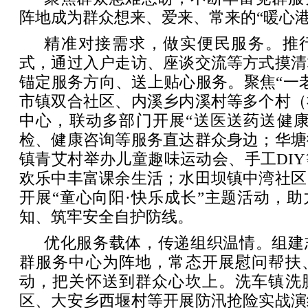
阵地成为群众想来、爱来、常来的“暖心港
精准对接需求，做实便民服务。推行
式，通过入户走访、座谈交流等方式摸清
锚定服务方向、送上贴心服务。聚焦“一
市镇双合社区、内溪乡内溪村等多个村（
中心，联动多部门开展“送医送药送健康
检、健康咨询等服务直达群众身边；华塘
镇青艾村举办儿童趣味运动会、手工DI
欢乐中丰富课余生活；水田坝镇中湾社区
开展“童心向阳·快乐成长”主题活动，
知、筑牢安全自护防线。
优化服务载体，传递组织温情。组建
群服务中心为阵地，常态开展慰问帮扶
动，把关怀送到群众心坎上。洗车镇洗
区、大安乡西堰村等开展防汛抢险实战演