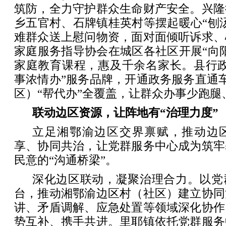
筑防，全力守护群众生命财产安全。兴隆
乡五官村、石牌镇桂英村等摆起暖心“刨
难群众送上慰问物资，面对面倾听诉求、
家庭服务指导协会在城区各社区开展“向
家庭教育课程，惠及千余名家长。县行政
事浓情办”服务品牌，开通政务服务直通车
区）“帮代办”全覆盖，让群众办事少跑腿
联动边区资源，让阵地有“治理力度”
立足湘鄂渝边区交界禀赋，推动边
享、协同共治，让党群服务中心成为筑牢
民意的“沟通桥梁”。
深化边区联动，凝聚治理合力。以党
台，推动湘鄂渝边区村（社区）建立协同
讲、矛盾调解、应急处置等领域深化协作
势互补、携手共进。里耶镇依托党群服务