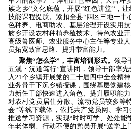
军刀的故事》，厚植红色基因；大合坪乡
族之乡”文化底蕴，开展“红色讲堂”，
技能课程提质。紧扣全县“四区三地一中
色种养、电商助农、基层治理开设实用技
族乡开设农村种植养殖技术、特色农业开
高级兽医师、农业服务中心主任等专业人
员拓宽致富思路、提升带富能力。
聚焦“怎么学”，丰富培训形式。
领导
五溪・沅道笃行”宣讲团，领导干部率先
入21个乡镇开展党的二十届四中全会精
业务骨干下沉乡镇授课，围绕基层党建核
力新任干部快速进入角色、提升履职能力
对农村党员居住分散、流动党员较多等特
会”等线下载体，依托共产党员网、学习
推送学习资源，实现“时时可学、处处能
年老体弱、行动不便的党员开展“送学上