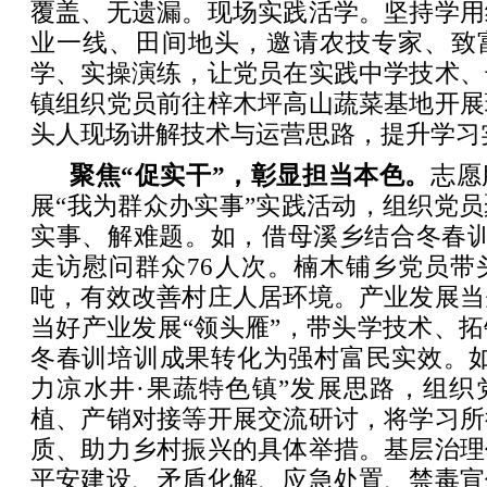
覆盖、无遗漏。现场实践活学。坚持学用
业一线、田间地头，邀请农技专家、致
学、实操演练，让党员在实践中学技术、
镇组织党员前往梓木坪高山蔬菜基地开展
头人现场讲解技术与运营思路，提升学习
聚焦“促实干”，彰显担当本色。
志愿
展“我为群众办实事”实践活动，组织党
实事、解难题。如，借母溪乡结合冬春训
走访慰问群众76人次。楠木铺乡党员带
吨，有效改善村庄人居环境。产业发展当
当好产业发展“领头雁”，带头学技术、
冬春训培训成果转化为强村富民实效。如
力凉水井·果蔬特色镇”发展思路，组织
植、产销对接等开展交流研讨，将学习所
质、助力乡村振兴的具体举措。基层治理
平安建设、矛盾化解、应急处置、禁毒宣