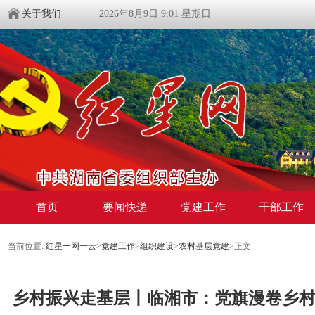
关于我们
2026年8月9日 9:01 星期日
首页
要闻快递
党建工作
干部工作
当前位置:
红星一网一云
>
党建工作
>
组织建设
>
农村基层党建
>
正文
​乡村振兴走基层丨临湘市：党旗漫卷乡