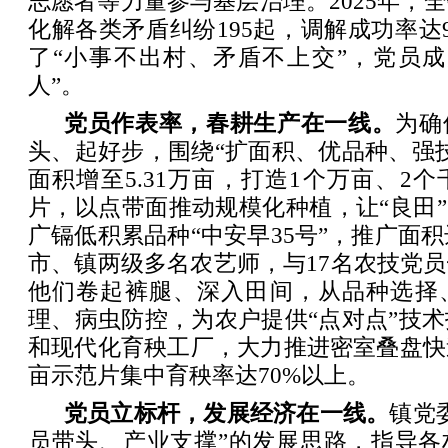
志愿者等力量参与基层治理。2025年，
化解各类矛盾纠纷195起，调解成功率达
了“小事不出村、矛盾不上交”，党员成
人”。
党员作表率，春耕生产在一线。
为确
头、起好步，围绕“扩面积、优品种、强
面积增至5.31万亩，打造1个万亩、2个
片，以点带面推动规模化种植，让“良田”
广镉低积累品种“中安早35号”，推广面积
市、镇两级多名农艺师，与17名农技党
他们卷起裤腿、深入田间，从品种选择
理、病虫防控，为农户提供“点对点”技
和现代化育秧工厂，大力推进密室叠盘快
亩示范片集中育秧率达70%以上。
党员立标杆，发展经济在一线。
镇党
员带头、产业支撑”的发展思路，指导各