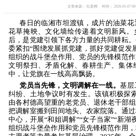
文章来源： 红星网 时间： 2026-05-07 09:
春日的临湘市坦渡镇，成片的油菜花
花草掩映、文化墙绘传递着文明新风。乡
后，是党建引领下各方力量的共同耕耘。
委紧扣“围绕发展抓党建，抓好党建促发
组织的战斗堡垒作用、党员的先锋模范作
文明祭扫、矛盾化解、春耕生产、集体
中，让党旗在一线高高飘扬。
党员当先锋，文明调解在一线。
基层
纠纷、土地争议时有发生。该镇积极探索
由各村德高望重的老党员、退休老干部组
把调解室搬到田间地头、农家院落。通过
中心，开展“和姐调解”“女子当家”“新湖
组织战斗堡垒作用和党员先锋模范作用，