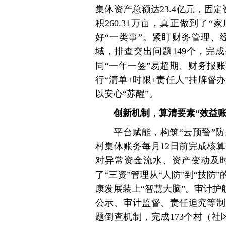
集体资产总额达23.4亿元，固定
积260.31万亩，真正做到了
好“一类事”。紧盯财务管理、
域，排查突出问题149个，完
同“一年一签”易超期、财务报
行“清单+时限+责任人”挂牌
以安心“苏醒”。
创新机制，算清要素“效益账
平台赋能，构筑“云预警”
村集体账务每月12日前完成核
对异常资金流水、资产变动及
了“三资”管理从“人防”到“技
康发展装上“智慧大脑”。审计护
公示、审计监督、责任追究等制
题倒查机制，完成173个村（社