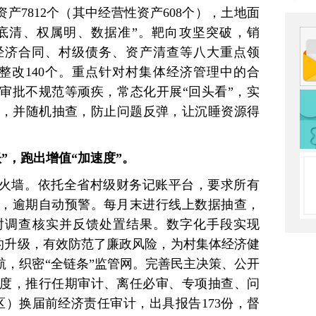
资产7812个（其中经营性资产608个），土地面
“家底清、权属明、数据准”。靶向攻坚突破，销
经济合同、村级债务、资产清查等八大重点领
成整改140个。重点针对村集体经济管理中的合
账审批不规范等顽疾，常态化开展“回头看”，实
督办，并随机抽查，防止问题反弹，让沉睡资源得
”，跑出增值“加速度”。
防火墙。依托全省村级财务记账平台，要求所有
算，逾期自动预警。每月末进行线上数据抽查，
时调查核实并反馈处置结果。数字化手段实现
防”的升级，有效防范了廉政风险，为村集体经济健
航，织密“全链条”监管网。完善民主决策、公开
度，推行任期审计、离任必审、专项抽查、问
区）换届前经济责任审计，出具报告173份，督