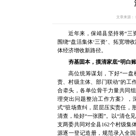
文章来源： 红星
近年来，保靖县坚持将“三
围绕“盘活集体‘三资’、拓宽增
体经济增收新路径。
夯基固本，摸清家底“明白账
高位统筹谋划，下好“一盘
责、村级主体、部门联动”的工
合牵头，各单位骨干力量共同组
理突出问题整治工作方案》，深
式”驻场查纠，层层压实责任，
清查，绘好“一张图”。以“清仓
支两委共同对全县162个村级
源逐一登记造册，规范录入全国