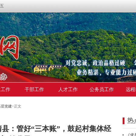
期五
建工作
干部工作
人才工作
公务员工作
远程
基层党建
>
正文
热
靖县：管好“三本账”，鼓起村集体经