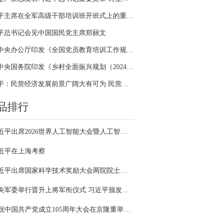
习近平主席在全军高级干部培训班开班式上的重要讲话引领全军开展思想整风、深化政治整训
平总书记会见中国国民党主席郑丽文
中共中央办公厅印发《全国党员教育培训工作规划（2024－2028年）》
中共中央国务院印发《乡村全面振兴规划（2024—2027年）》
习近平：民营经济发展前景广阔大有可为 民营企业和民营企业家大显身手正当其时
品排行
习近平出席2026世界人工智能大会暨人工智能全球治理高级别会议开幕式并发表主旨讲话
近平在上海考察
习近平出席国家科学技术奖励大会两院院士大会中国科协第十一次全国代表大会并发表重要讲话
中央军委举行晋升上将军衔仪式 习近平颁发命令状并向晋衔的军官表示祝贺
庆祝中国共产党成立105周年大会在京隆重举行 习近平发表重要讲话