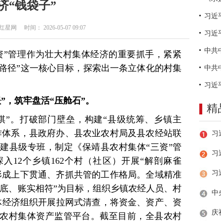
济“钱袋子”
网 时间： 2026-05-07 09:07
习近
资”管理作为壮大村集体经济的重要抓手，紧紧
收路径”这一核心目标，探索出一条立体化的村集
”，筑牢盘活“压舱石”。
精
棋”。打破部门壁垒，构建“县级统筹、乡镇主
作体系，县政府办、县农业农村局及县农经站联
建县级专班，制定《保靖县农村集体“三资”管
习
入12个乡镇162个村（社区）开展“解剖麻雀
形成上下贯通、齐抓共管的工作格局。全域精准
见底、账实相符”为目标，组织乡镇农经人员、村
集体经济组织开展拉网式清查，将资金、资产、资
农村集体资产监管平台。截至目前，全县农村