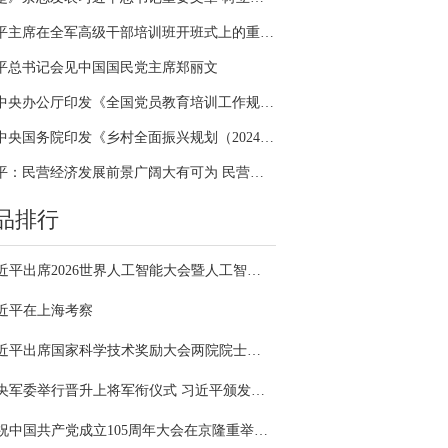
习近平主席在全军高级干部培训班开班式上的重要讲话引领全军开展思想整风、深化政治整训
平总书记会见中国国民党主席郑丽文
中共中央办公厅印发《全国党员教育培训工作规划（2024－2028年）》
中共中央国务院印发《乡村全面振兴规划（2024—2027年）》
习近平：民营经济发展前景广阔大有可为 民营企业和民营企业家大显身手正当其时
品排行
习近平出席2026世界人工智能大会暨人工智能全球治理高级别会议开幕式并发表主旨讲话
近平在上海考察
习近平出席国家科学技术奖励大会两院院士大会中国科协第十一次全国代表大会并发表重要讲话
中央军委举行晋升上将军衔仪式 习近平颁发命令状并向晋衔的军官表示祝贺
庆祝中国共产党成立105周年大会在京隆重举行 习近平发表重要讲话