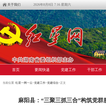
关于我们
2026年8月8日 7:16 星期六
首页
要闻快递
党建工作
干部工作
当前位置:
红星一网一云
>
党建工作
>
党建综合
>
正文
麻阳县：“三聚三抓三合”构筑党群