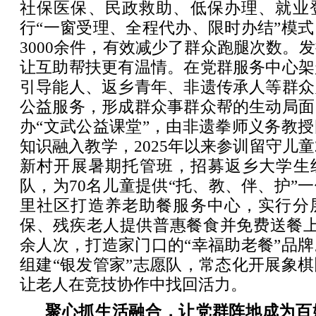
社保医保、民政救助、低保办理、就业
行“一窗受理、全程代办、限时办结”模
3000余件，有效减少了群众跑腿次数。
让互助帮扶更有温情。在党群服务中心架
引导能人、返乡青年、非遗传承人等群众
公益服务，形成群众事群众帮的生动局面
办“文武公益课堂”，由非遗拳师义务教
知识融入教学，2025年以来参训留守儿童
新村开展暑期托管班，招募返乡大学生组
队，为70名儿童提供“托、教、伴、护”
里社区打造养老助餐服务中心，实行分
保、残疾老人提供普惠餐食并免费送餐上
余人次，打造家门口的“幸福助老餐”品
组建“银发管家”志愿队，常态化开展象
让老人在竞技协作中找回活力。
聚心抓生活融合，让党群阵地成为百