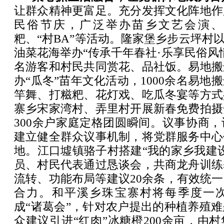
让群众精神更富足。充分发挥文化阵地作
民俗节庆，广泛举办苗乡文艺会演、
粑、“村BA”等活动。隆家堡乡步云坪村以
油菜花海举办“传承千年春社·乐享民俗风
名游客和村民共同赏花、品社饭。易地搬
办“瓜冬”苗年文化活动，1000余名易地
竿舞、打糍粑、花灯戏、吃瓜冬宴等方式
寨乡宋家湾村、弄里村开展新春免费拍摄
300余户家庭定格团圆瞬间。议事协商
建立健全群众议事机制，将党群服务中心
地。江口墟镇骆子村搭建“我的家乡我建
员、村民代表通过恳谈会，共商龙舟训练
流转、功能布局等建议20余条，有效统
合力。和平溪乡珠宝寨村将每季度一次
成“诸葛会”，针对农户提出的种植养殖
众建议引进“红肉”冰糖橙200余亩，由