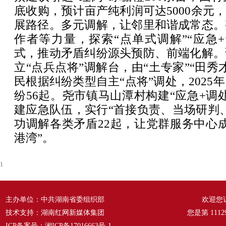
底收购，预计亩产纯利润可达5000余元，
展路径。多元调解，让邻里和谐成常态。
作者等力量，探索“点单式调解”“应急
式，推动矛盾纠纷源头预防、前端化解。
立“点兵点将”调解台，由“土专家”“田秀
民根据纠纷类型自主“点将”调处，2025
纷56起。尧市镇马山潭村构建“应急+调
建应急队伍，实行“首接负责、当场研判
功调解各类矛盾22起，让党群服务中心
港湾”。
1
主办单位：中共湖南省委组织部
欢迎您
技术支持：湖南红网新媒体集团
您是第
1112
ICP备案号：
湘ICP备17016663号-1