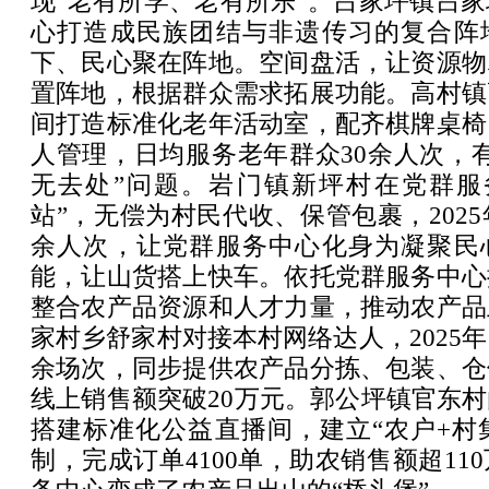
现“老有所学、老有所乐”。吕家坪镇吕
心打造成民族团结与非遗传习的复合阵地
下、民心聚在阵地。空间盘活，让资源物
置阵地，根据群众需求拓展功能。高村镇
间打造标准化老年活动室，配齐棋牌桌椅
人管理，日均服务老年群众30余人次，
无去处”问题。岩门镇新坪村在党群服
站”，无偿为村民代收、保管包裹，2025
余人次，让党群服务中心化身为凝聚民心
能，让山货搭上快车。依托党群服务中心
整合农产品资源和人才力量，推动农产品
家村乡舒家村对接本村网络达人，2025年
余场次，同步提供农产品分拣、包装、仓
线上销售额突破20万元。郭公坪镇官东
搭建标准化公益直播间，建立“农户+村
制，完成订单4100单，助农销售额超11