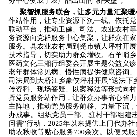
务中心变成了农产品出山的“桥头堡”。
聚智抓服务联合，让多元力量汇聚暖
作站作用，让专业资源下沉一线。依托党
联动平台，推动卫健、司法、农业农村等
务资源向党群服务中心集聚，让群众在家
服务。县农业农村局到尧市镇大坪村开展
技术指导，切实助力群众增收。石羊哨乡
医药文化三湘行组委会开展主题公益义诊
老年群体常见病、慢性病提供健康咨询、
司法局到大桥江乡豪侠坪村开展“送法下
传资料、现场答疑、以案释法等形式向村
挥党员服务站作用，让群众办事省心省力
主阵地，推动党员服务前移、力量下沉，
办成事。组织党员干部、驻村干部组建志
问需”行动，2025年以来提供上门代办
助农秋收等贴心服务700余次。以便民