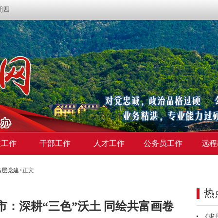
星期四
建工作
干部工作
人才工作
公务员工作
远程
基层党建
>
正文
热
市：深耕“三色”沃土 同绘共富画卷