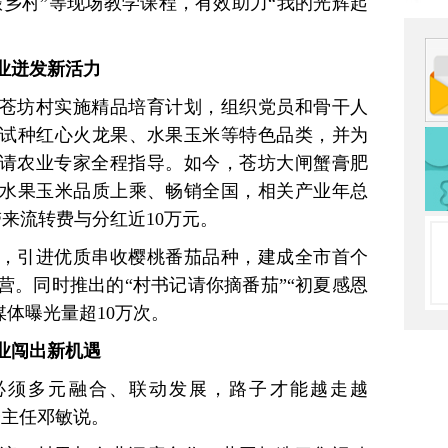
振乡村”等现场教学课程，有效助力“我的光辉起
农业迸发新活力
苍坊村实施精品培育计划，组织党员和骨干人
试种红心火龙果、水果玉米等特色品类，并为
邀请农业专家全程指导。如今，苍坊大闸蟹膏肥
水果玉米品质上乘、畅销全国，相关产业年总
带来流转费与分红近10万元。
举措，引进优质串收樱桃番茄品种，建成全市首个
营。同时推出的“村书记请你摘番茄”“初夏感恩
媒体曝光量超10万次。
产业闯出新机遇
必须多元融合、联动发展，路子才能越走越
会主任邓敏说。