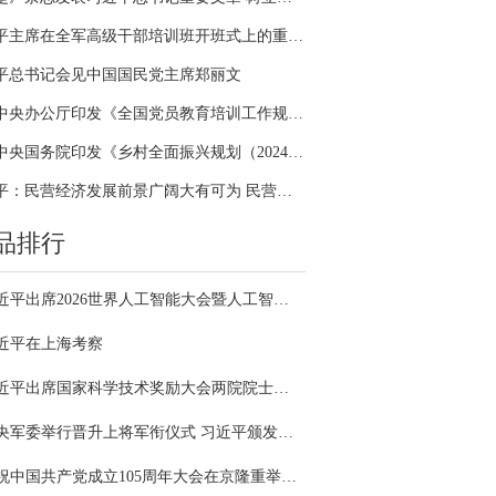
习近平主席在全军高级干部培训班开班式上的重要讲话引领全军开展思想整风、深化政治整训
平总书记会见中国国民党主席郑丽文
中共中央办公厅印发《全国党员教育培训工作规划（2024－2028年）》
中共中央国务院印发《乡村全面振兴规划（2024—2027年）》
习近平：民营经济发展前景广阔大有可为 民营企业和民营企业家大显身手正当其时
品排行
习近平出席2026世界人工智能大会暨人工智能全球治理高级别会议开幕式并发表主旨讲话
近平在上海考察
习近平出席国家科学技术奖励大会两院院士大会中国科协第十一次全国代表大会并发表重要讲话
中央军委举行晋升上将军衔仪式 习近平颁发命令状并向晋衔的军官表示祝贺
庆祝中国共产党成立105周年大会在京隆重举行 习近平发表重要讲话