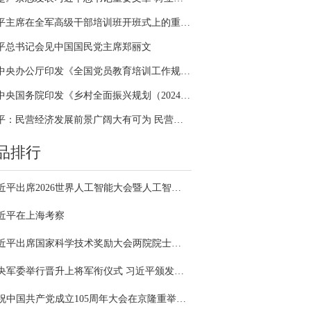
习近平主席在全军高级干部培训班开班式上的重要讲话引领全军开展思想整风、深化政治整训
平总书记会见中国国民党主席郑丽文
中共中央办公厅印发《全国党员教育培训工作规划（2024－2028年）》
中共中央国务院印发《乡村全面振兴规划（2024—2027年）》
习近平：民营经济发展前景广阔大有可为 民营企业和民营企业家大显身手正当其时
品排行
习近平出席2026世界人工智能大会暨人工智能全球治理高级别会议开幕式并发表主旨讲话
近平在上海考察
习近平出席国家科学技术奖励大会两院院士大会中国科协第十一次全国代表大会并发表重要讲话
中央军委举行晋升上将军衔仪式 习近平颁发命令状并向晋衔的军官表示祝贺
庆祝中国共产党成立105周年大会在京隆重举行 习近平发表重要讲话