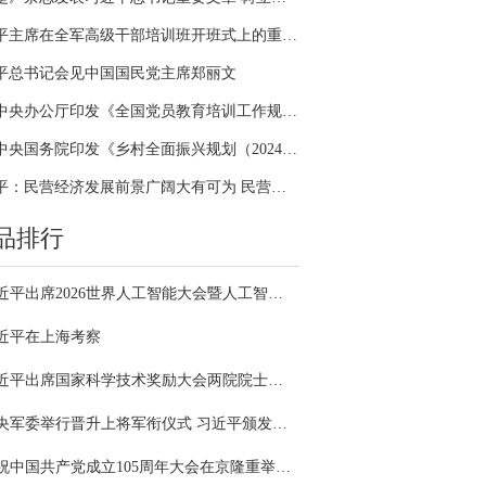
习近平主席在全军高级干部培训班开班式上的重要讲话引领全军开展思想整风、深化政治整训
平总书记会见中国国民党主席郑丽文
中共中央办公厅印发《全国党员教育培训工作规划（2024－2028年）》
中共中央国务院印发《乡村全面振兴规划（2024—2027年）》
习近平：民营经济发展前景广阔大有可为 民营企业和民营企业家大显身手正当其时
品排行
习近平出席2026世界人工智能大会暨人工智能全球治理高级别会议开幕式并发表主旨讲话
近平在上海考察
习近平出席国家科学技术奖励大会两院院士大会中国科协第十一次全国代表大会并发表重要讲话
中央军委举行晋升上将军衔仪式 习近平颁发命令状并向晋衔的军官表示祝贺
庆祝中国共产党成立105周年大会在京隆重举行 习近平发表重要讲话