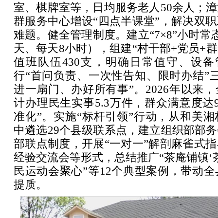
室、棋牌室等，日均服务老人50余人；
群服务中心增设“四点半课堂”，解决双
难题。健全管理制度。建立“7×8”小时常
天、每天8小时），组建“村干部+党员+群
值班队伍430支，明确日常值守、设备
行“首问负责、一次性告知、限时办结”
进一扇门、办好所有事”。2026年以来
计办理民生实事5.3万件，群众满意度达9
准化”。实施“标杆引领”行动，从和美
中遴选29个县级联系点，建立组织部部
部联点制度，开展“一对一”解剖麻雀式
经验交流会等形式，总结推广“茶庵铺镇‘茶
民运动会聚心”等12个典型案例，带动
提质。