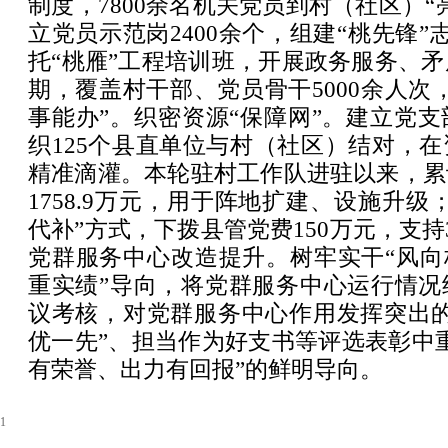
制度，7800余名机关党员到村（社区）“
立党员示范岗2400余个，组建“桃先锋”
托“桃雁”工程培训班，开展政务服务、矛
期，覆盖村干部、党员骨干5000余人次
事能办”。织密资源“保障网”。建立党
织125个县直单位与村（社区）结对，
精准滴灌。本轮驻村工作队进驻以来，累
1758.9万元，用于阵地扩建、设施升级
代补”方式，下拨县管党费150万元，支持
党群服务中心改造提升。树牢实干“风向
重实绩”导向，将党群服务中心运行情况
议考核，对党群服务中心作用发挥突出的
优一先”、担当作为好支书等评选表彰中
有荣誉、出力有回报”的鲜明导向。
1