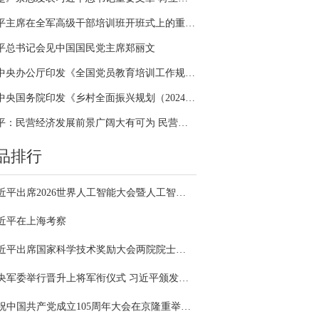
习近平主席在全军高级干部培训班开班式上的重要讲话引领全军开展思想整风、深化政治整训
平总书记会见中国国民党主席郑丽文
中共中央办公厅印发《全国党员教育培训工作规划（2024－2028年）》
中共中央国务院印发《乡村全面振兴规划（2024—2027年）》
习近平：民营经济发展前景广阔大有可为 民营企业和民营企业家大显身手正当其时
品排行
习近平出席2026世界人工智能大会暨人工智能全球治理高级别会议开幕式并发表主旨讲话
近平在上海考察
习近平出席国家科学技术奖励大会两院院士大会中国科协第十一次全国代表大会并发表重要讲话
中央军委举行晋升上将军衔仪式 习近平颁发命令状并向晋衔的军官表示祝贺
庆祝中国共产党成立105周年大会在京隆重举行 习近平发表重要讲话