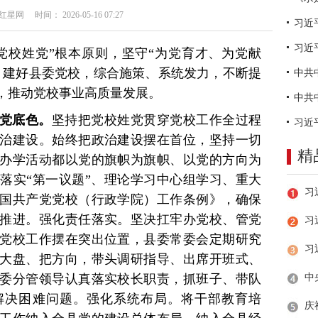
网 时间： 2026-05-16 07:27
习近
党校姓党”根本原则，坚守“为党育才、为党献
、建好县委党校，综合施策、系统发力，不断提
，推动党校事业高质量发展。
党底色。
坚持把党校姓党贯穿党校工作全过程
治建设。始终把政治建设摆在首位，坚持一切
精
办学活动都以党的旗帜为旗帜、以党的方向为
落实“第一议题”、理论学习中心组学习、重大
国共产党党校（行政学院）工作条例》，确保
推进。强化责任落实。坚决扛牢办党校、管党
习
党校工作摆在突出位置，县委常委会定期研究
大盘、把方向，带头调研指导、出席开班式、
委分管领导认真落实校长职责，抓班子、带队
解决困难问题。强化系统布局。将干部教育培