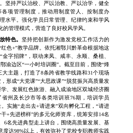
。坚持严以治校、严以治教、严以治学，健全
等各项管理制度，推动用制度管人、按制度办
理水平。强化学员日常管理、纪律约束和学风
化的管理模式，营造了良好校风学风。
放特色。
坚持把创新作为激发党校工作活力的
“红色+”教学品牌。依托湘鄂川黔革命根据地这
“金字招牌”，联动来凤、咸丰、永顺、桑植、
鄂渝边区“一小时培训圈”。截至目前，围绕“烽
三大主题，打造了8条跨省教学线路和31个现场
，形成“大党课”“大思政课”“脱贫振兴高质量发
研学、发展红色旅游、融入成渝地区双城经济圈
办了省州及长沙市等各类培训班76期，培训学员
力量。实施“走出去+请进来”双向孵化工程，“请进
骨干+先进榜样”的多元化师资库，统筹安排14名
人、6名先进典型走上讲台，围绕高质量发展、基
意度达98%以上，有效弥补了党校专职教师实践