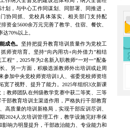
工作纳入全县党的建设总体布局，纳入全县经
计划，与中心工作同谋划、同部署、同推进，
部门协同抓、党校具体落实、相关部门支持配
排资金5600余万元完善了教学、住宿、餐饮、
达70%以上。
能成色。
坚持把提升教育培训质量作为党校工
抓师资培育。坚持“向内用功+向外借力”相结
程”，2025年为2名新入职教师“一对一”配备
长。另一方面，积极选派教师外出培训或赴周
以来参加中央党校师资培训1人、省委党校师资培
拓宽了视野、提升了能力。2025年组织3次新课
验收；教师团队在州级教学竞赛中获二等奖、三等
挥干部教育培训主渠道作用，严格执行干部教育
、高质量的培训新格局，实现干部应训尽训、
2期2024人次培训管理工作，教学设施完好率保
力和影响力明显提升，干部政治能力、专业能力和