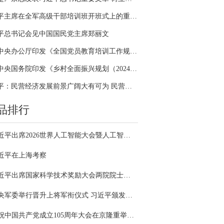
习近平主席在全军高级干部培训班开班式上的重要讲话引领全军开展思想整风、深化政治整训
平总书记会见中国国民党主席郑丽文
中共中央办公厅印发《全国党员教育培训工作规划（2024－2028年）》
中共中央国务院印发《乡村全面振兴规划（2024—2027年）》
习近平：民营经济发展前景广阔大有可为 民营企业和民营企业家大显身手正当其时
品排行
习近平出席2026世界人工智能大会暨人工智能全球治理高级别会议开幕式并发表主旨讲话
近平在上海考察
习近平出席国家科学技术奖励大会两院院士大会中国科协第十一次全国代表大会并发表重要讲话
中央军委举行晋升上将军衔仪式 习近平颁发命令状并向晋衔的军官表示祝贺
庆祝中国共产党成立105周年大会在京隆重举行 习近平发表重要讲话