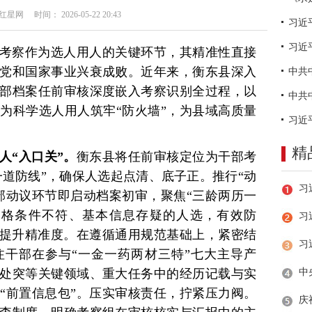
网 时间： 2026-05-22 20:43
习近
考察作为选人用人的关键环节，其精准性直接
党和国家事业兴衰成败。近年来，衡东县深入
部档案任前审核深度嵌入考察识别全过程，以
为科学选人用人筑牢“防火墙”，为县域高质量
精
人“入口关”。
衡东县将任前审核定位为干部考
一道防线”，确保人选起点清、底子正。推行“动
部动议环节即启动档案初审，聚焦“三龄两历一
资格条件不符、基本信息存疑的人选，有效防
习
，提升精准度。在遵循通用规范基础上，紧密结
干部在参与“一金一药两材三特”七大主导产
处突等关键领域、重大任务中的经历记载与实
“前置信息包”。压实审核责任，拧紧压力阀。