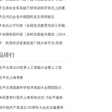
习近平主席在全军高级干部培训班开班式上的重要讲话引领全军开展思想整风、深化政治整训
平总书记会见中国国民党主席郑丽文
中共中央办公厅印发《全国党员教育培训工作规划（2024－2028年）》
中共中央国务院印发《乡村全面振兴规划（2024—2027年）》
习近平：民营经济发展前景广阔大有可为 民营企业和民营企业家大显身手正当其时
品排行
习近平出席2026世界人工智能大会暨人工智能全球治理高级别会议开幕式并发表主旨讲话
近平在上海考察
习近平出席国家科学技术奖励大会两院院士大会中国科协第十一次全国代表大会并发表重要讲话
中央军委举行晋升上将军衔仪式 习近平颁发命令状并向晋衔的军官表示祝贺
庆祝中国共产党成立105周年大会在京隆重举行 习近平发表重要讲话