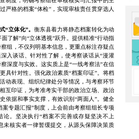
查制度，明确考察组在审核核实与汇报中的主
过严格的档案“体检”，实现审核责任贯穿选人
式“立体化”。
衡东县着力将静态档案转化为动
面了解”向“立体透视”跃升。提供精准“行动指
考察组，不仅列明基本信息，更重点标注存疑点
深入谈话、针对性了解，使考察谈话从“漫灌
考察深度与实效。这实质上是“一线考察法”在信
更具针对性。强化政治素质“档案印证”。将档
活动表现、组织纪律处分等情况，与考察环节
相互印证，为考准考实干部的政治立场、政治
史依据和事实支撑，有效识别“两面人”。健全
档案专题汇报”制度，上会前由考察组组长专项
结论。坚决执行“档案不完善或存疑坚决不上
息未核实者一律暂缓提交，从源头保障决策质