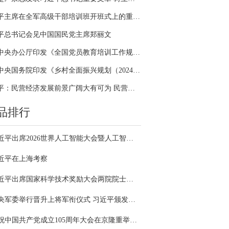
习近平主席在全军高级干部培训班开班式上的重要讲话引领全军开展思想整风、深化政治整训
平总书记会见中国国民党主席郑丽文
中共中央办公厅印发《全国党员教育培训工作规划（2024－2028年）》
中共中央国务院印发《乡村全面振兴规划（2024—2027年）》
习近平：民营经济发展前景广阔大有可为 民营企业和民营企业家大显身手正当其时
品排行
习近平出席2026世界人工智能大会暨人工智能全球治理高级别会议开幕式并发表主旨讲话
近平在上海考察
习近平出席国家科学技术奖励大会两院院士大会中国科协第十一次全国代表大会并发表重要讲话
中央军委举行晋升上将军衔仪式 习近平颁发命令状并向晋衔的军官表示祝贺
庆祝中国共产党成立105周年大会在京隆重举行 习近平发表重要讲话