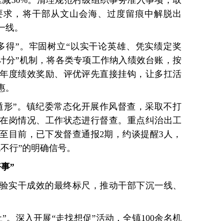
要求，将干部从文山会海、过度留痕中解脱出
一线。
多得”。牢固树立“以实干论英雄、凭实绩定奖
化计分”机制，将各类专项工作纳入绩效台账，按
年度绩效奖励、评优评先直接挂钩，让多扛活
惠。
遁形”。镇纪委常态化开展作风督查，采取不打
在岗情况、工作状态进行督查。重点纠治出工
至目前，已下发督查通报2期，约谈提醒3人，
不行”的明确信号。
事”
验实干成效的最终标尺，推动干部下沉一线、
”。深入开展“走找想促”活动，全镇100余名机