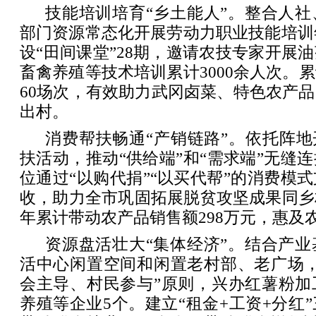
技能培训培育“乡土能人”。整合人
部门资源常态化开展劳动力职业技能培训年
设“田间课堂”28期，邀请农技专家开展
畜禽养殖等技术培训累计3000余人次。
60场次，有效助力武冈卤菜、特色农产
出村。
消费帮扶畅通“产销链路”。依托阵地
扶活动，推动“供给端”和“需求端”无缝
位通过“以购代捐”“以买代帮”的消费模
收，助力全市巩固拓展脱贫攻坚成果同乡
年累计带动农产品销售额298万元，惠及农
资源盘活壮大“集体经济”。结合产
活中心闲置空间和闲置老村部、老广场，
会主导、村民参与”原则，兴办红薯粉加
养殖等企业5个。建立“租金+工资+分红