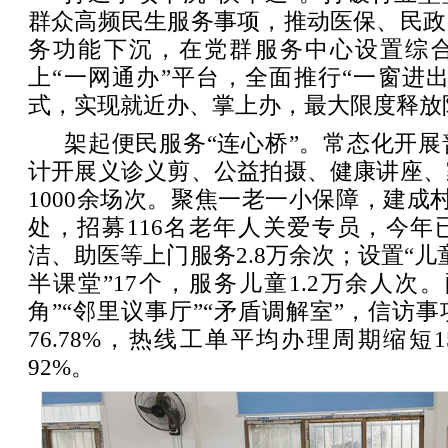
群众高频民生服务事项，推动医保、民政
务功能下沉，在党群服务中心设置综
上“一网通办”平台，全面推行“一窗进
式，实现就近办、掌上办，最大限度释放
架起便民服务“连心桥”。常态化开
计开展义诊义剪、公益拍摄、健康讲座、
1000余场次。聚焦一老一小保障，建成村
处，招募116名老年人关爱专员，今年
洁、助医等上门服务2.8万余次；设置“儿童
半课堂”17个，服务儿童1.2万余人次
角”“邻里议事厅”“矛盾调解室”，信访
76.78%，热线工单平均办理周期缩短
92%。