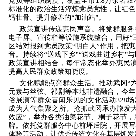
党员等组织制度，覆盖全市1.8万余名
标准化的政治生活淬炼党员党性，让红色
钙壮骨、提升修养的“加油站”。
政策宣讲传递惠民声音。将党群服务
电子屏、宣传栏等设施系统整合，用好“三
区结对报到党员政策“明白人”作用，把
音。持续将“送戏下乡”“送戏曲进乡村”
政策宣讲相结合，每年常态化举办惠民演
提高人民群众政策知晓度。
文化赋能点亮群众生活。推动武冈“
元素与丝弦、祁剧等本地非遗融合，今年
俗展演等群众喜闻乐见的文化活动328
成为人气集聚之所。抢抓武冈承办旅发大
效应”，举办各类油菜花节、桐子花节，
牌。依托党群服务中心前坪后院，开展写
体验等活动，让优秀传统文化在基层焕发