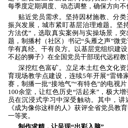
每季度定期调度、动态调整，确保方向不
贴近党员需求。坚持因材施教、分类
振兴发展，城市紧盯基层治理难题。坚持
方法优”，选取真实案例与实操场景，突
题，制播村（社区）书记“头雁之声”微党
学有真经、干有良方。以基层党组织建设
不起的狮子》在全国党员干部现代远程教
深挖红色富矿。立足本土红色文化资
育现场教学点建设，连续5年开展“雷锋
赛，制播一批“接地气”“有特色”的电视
100余堂，让红色历史“活起来”，极大
员在沉浸式学习中深受触动。其中，讲
《成为像你这样的人》获评全省党员教育
一等奖。
制作求精，让呈现“出彩入脑”