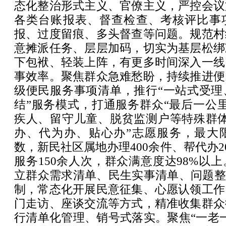
态化整治形式主义、官僚主义，严控会议
各类台账报表、督查检查、考核评比事
报、过度留痕、多头督查等问题。规范村
意摊派任务、层层加码，切实为基层松绑
下包袱、轻装上阵，有更多时间深入一线
事效率。聚焦群众急难愁盼，持续推进便
级便民服务事项清单，推行“一站式受理
结”服务模式，打通服务群众“最后一公
疾人、留守儿童、脱贫监测户等特殊群体
办、代为办、贴心办”志愿服务，最大
数，新民社区属地办理400余件、帮代办20
服务150余人次，群众满意度达98%以
立群众需求清单、民生实事清单、问题整
制，常态化开展民意征集、心愿认领工作
门走访、座谈交流等方式，精准收集群众
行清单化管理、销号式落实。聚焦“一老