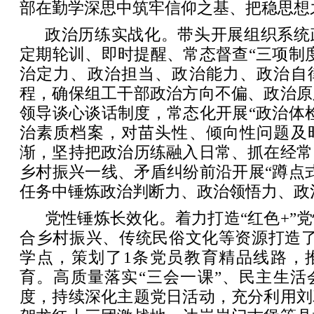
部在勤学深思中筑牢信仰之基、把稳思想
政治历练实战化。带头开展组织系统
定期轮训、即时提醒、常态督查“三项制
治定力、政治担当、政治能力、政治自
程，确保组工干部政治方向不偏、政治原
领导谈心谈话制度，常态化开展“政治体
治素质档案，对苗头性、倾向性问题及
渐，坚持把政治历练融入日常、抓在经常
乡村振兴一线、矛盾纠纷前沿开展“蹲点
任务中锤炼政治判断力、政治领悟力、政
党性锤炼长效化。着力打造“红色+”
合乡村振兴、传统民俗文化等资源打造了
学点，策划了1条党员教育精品线路，
育。高质量落实“三会一课”、民主生活
度，持续深化主题党日活动，充分利用刘