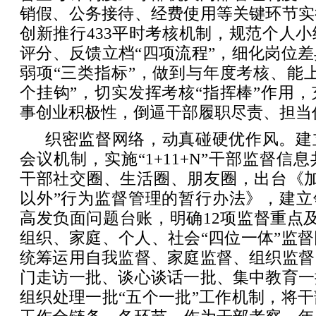
销假、公务接待、经费使用等关键环节实
创新推行433平时考核机制，规范个人
评分、反馈立档“四项流程”，细化岗位
弱项“三类指标”，做到与年度考核、能
个挂钩”，切实发挥考核“指挥棒”作用
事创业积极性，倒逼干部履职尽责、担当
织密监督网络，动真碰硬优作风。建
会议机制，实施“1+11+N”干部监督信
干部社交圈、生活圈、朋友圈，出台《加
以外”行为监督管理的暂行办法》，建立
高发负面问题台账，明确12项监督重点
组织、家庭、个人、社会“四位一体”监
统筹运用自我监督、家庭监督、组织监督
门走访一批、谈心谈话一批、集中教育一
组织处理一批“五个一批”工作机制，将