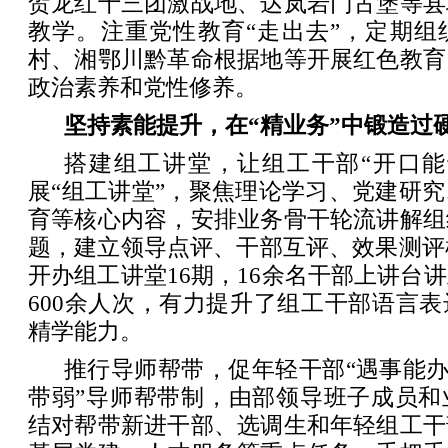
贺龙红十三团激战地、达岚岩门古堡等县
教学。注重党性教育“走出去”，定期组
村、湘鄂川黔革命根据地等开展红色教育
政治素养和党性修养。
坚持素能提升，在“精业务”中锻造过
搭建组工讲堂，让组工干部“开口能
展“组工讲堂”，聚焦理论学习、党建研
育等核心内容，安排业务骨干轮流讲解组
题，建立领导点评、干部互评、效果测评机
开办组工讲堂16期，16余名干部上讲台
600余人次，有力提升了组工干部语言
精学能力。
推行导师帮带，促年轻干部“遇事能办”
带弱”导师帮带制，由部领导班子成员和
结对帮带新进干部、选调生和年轻组工干