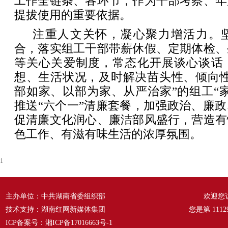
工作全链条、各环节，作为干部考察、年
提拔使用的重要依据。
注重人文关怀，凝心聚力增活力。
合，落实组工干部带薪休假、定期体检、
等关心关爱制度，常态化开展谈心谈话
想、生活状况，及时解决苗头性、倾向性
部如家、以部为家、从严治家”的组工“
推送“六个一”清廉套餐，加强政治、廉
促清廉文化润心、廉洁部风盛行，营造有
色工作、有滋有味生活的浓厚氛围。
1
主办单位：中共湖南省委组织部
欢迎您
技术支持：湖南红网新媒体集团
您是第
1112
ICP备案号：
湘ICP备17016663号-1