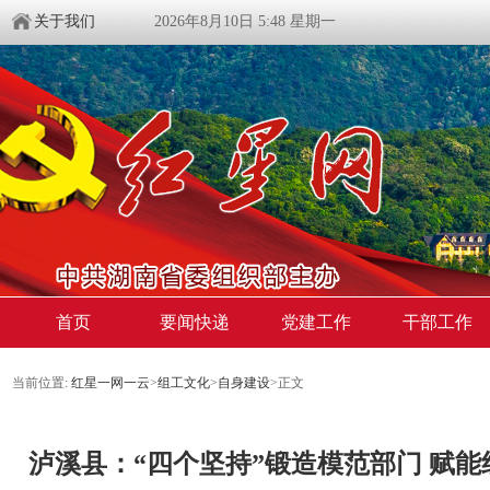
关于我们
2026年8月10日 5:48 星期一
首页
要闻快递
党建工作
干部工作
当前位置:
红星一网一云
>
组工文化
>
自身建设
>
正文
​泸溪县：“四个坚持”锻造模范部门 赋