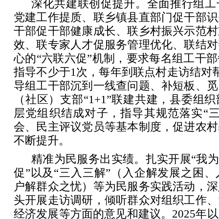
深化共建联创促提升。全面推行组工
党建工作提质、联乡镇县直部门促干部识
干部促干部健康成长、联乡村振兴示范村
效、联专家人才促服务管理优化、联结对
心的“六联六促”机制，要求每名组工干
指导不少于1次，每年到联点村走访结对
导组工干部沉到一线查问题、补短板、觅
（社区）支部“1+1”联建共建，县委组
层党组织结成对子，指导其规范落实“三
会、民主评议党员等基本制度，促进农村
不断提升。
精准为民服务出实绩。扎实开展“我为
促”以及“三入三解”（入企解发展之困
户解群众之忧）等为民服务实践活动，深
头开展走访调研，倾听群众对组织工作、
经济发展等方面的意见和建议。2025年