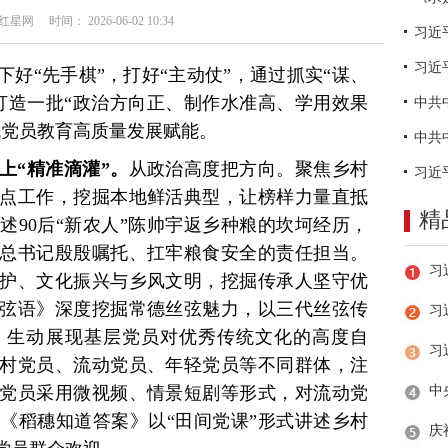
网 时间： 2026-06-02 10:34
习近
好“先手棋”，打好“主动仗”，通过抓实“谋、
打造一批“政治方向正、制作水准高、学用效果
代党员教育高质量发展赋能。
上“精准滴灌”。
从政治高度把方向。聚焦乡村
点工作，挖掘本地鲜活典型，让榜样力量直抵
精
述90后“新农人”陈帅宇返乡种粮的坎坷经历，
总书记殷殷嘱托、扛牢粮食安全的责任担当。
护、文化振兴与乡风文明，挖掘传承人坚守优
弦语》深度挖掘常德丝弦魅力，以三代丝弦传
习
，生动展现基层党员对优秀传统文化的高度自
村党员、流动党员、年轻党员等不同群体，注
党员采用微视频、情景短剧等形式，对流动党
《稻穗知道答案》以“田间党课”形式讲述乡村