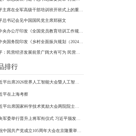
习近平主席在全军高级干部培训班开班式上的重要讲话引领全军开展思想整风、深化政治整训
平总书记会见中国国民党主席郑丽文
中共中央办公厅印发《全国党员教育培训工作规划（2024－2028年）》
中共中央国务院印发《乡村全面振兴规划（2024—2027年）》
习近平：民营经济发展前景广阔大有可为 民营企业和民营企业家大显身手正当其时
品排行
习近平出席2026世界人工智能大会暨人工智能全球治理高级别会议开幕式并发表主旨讲话
近平在上海考察
习近平出席国家科学技术奖励大会两院院士大会中国科协第十一次全国代表大会并发表重要讲话
中央军委举行晋升上将军衔仪式 习近平颁发命令状并向晋衔的军官表示祝贺
庆祝中国共产党成立105周年大会在京隆重举行 习近平发表重要讲话