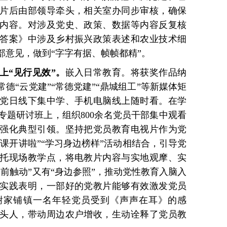
片后由部领导牵头，相关室办同步审核，确保
内容。对涉及党史、政策、数据等内容反复核
答案》中涉及乡村振兴政策表述和农业技术细
部意见，做到“字字有据、帧帧都精”。
上“见行见效”。
嵌入日常教育。将获奖作品纳
德“云党建”“常德党建”“鼎城组工”等新媒体矩
党日线下集中学、手机电脑线上随时看。在学
专题研讨班上，组织800余名党员干部集中观看
强化典型引领。坚持把党员教育电视片作为党
党课开讲啦”“学习身边榜样”活动相结合，引导党
托现场教学点，将电教片内容与实地观摩、实
前触动”又有“身边参照”，推动党性教育入脑入
实践表明，一部好的党教片能够有效激发党员
谢家铺镇一名年轻党员受到《声声在耳》的感
头人，带动周边农户增收，生动诠释了党员教