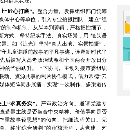
党员群众欢迎。
上“匠心打磨”。
整合力量。发挥组织部门统筹
媒体中心等单位，引入专业拍摄团队，建立“组
”的制作机制。从脚本到剪辑，严格把控细节，
创新方式。坚持纪实手法、真实场景，用“镜头语
主题。如《追光》坚持“真人出演、实景拍摄”，
留守儿童讲睡前故事的平凡事迹，诠释新时代平
先后被写入高考政治试卷和全国两会开放日分
神的华丽跃升。上下协同。主动对接市委组织
联动、资源共享的制片协作模式，借力常德“云
等新媒体矩阵同步展播，实现“一次制作、多渠道传
关上“求真务实”。
严审政治方向。邀请党建专
查选题主线是否契合中央精神、价值导向是否
”“重故事轻思想”的倾向。把细流程关口。完
查、终审综合研判”的审核流程，从党建、艺