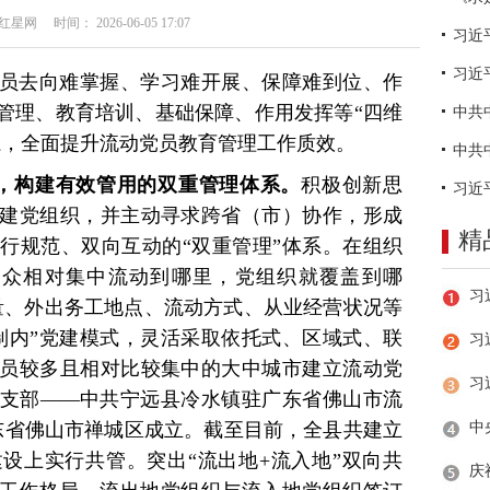
网 时间： 2026-06-05 17:07
习近
员去向难掌握、学习难开展、保障难到位、作
管理、教育培训、基础保障、作用发挥等“四维
系，全面提升流动党员教育管理工作质效。
力，构建有效管用的双重管理体系。
积极创新思
建党组织，并主动寻求跨省（市）协作，形成
精
行规范、双向互动的“双重管理”体系。在组织
群众相对集中流动到哪里，党组织就覆盖到哪
量、外出务工地点、流动方式、从业经营状况等
制内”党建模式，灵活采取依托式、区域式、联
习
员较多且相对比较集中的大中城市建立流动党
支部——中共宁远县冷水镇驻广东省佛山市流
广东省佛山市禅城区成立。截至目前，全县共建立
建设上实行共管。突出“流出地+流入地”双向共