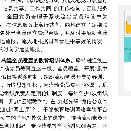
”工作格局。流出地党组织与流入地党组织签订
、信息共享、工作共商”的工作格局，管理服务
目前，全国党员管理子系统流出党员纳管率为
00%。在信息服务上实行共享。两地建立了定期联
名外出党员建立管理台账，并及时将流动党员
地通报。流入地根据日常管理中掌握的情况，
及时向宁远县通报。
合，构建全员覆盖的教育培训体系。
坚持融通线上
流动党员教育直达一线、全员覆盖。开展“集中
节假日等返乡时机，组织流动党员开展冬春训、
，听取思想汇报，为流动党员集中“补课”，巩
党组织负责人定期轮训制度，每年至少1次组织
。开展“云端教学”。在“九疑先锋”微信公众号
通过“网上课堂”、干部教育培训网络学院平台
动中的阵地”“指尖上的课堂”，推动流动党员开
章党规党纪、专业技能等学习资料100余篇。开