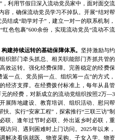
队”，利用节假日深入流动党员家中，面对面交流
内容，确保流动党员学习不掉队。开展“结对帮
党员结成“助学对子”，建立一对一的联系机制，
红色包裹”600余份，实现流动党员“流动不流
动，构建持续运转的基础保障体系。
坚持激励与约
组织部门牵头抓总、相关职能部门齐抓共管的
高效运转。强化经费保障。完善稳定的经费保
费返一点、党员捐一点、组织筹一点”的方式，
的经济支撑。在经费拨付标准上，每年从县管
万元的经费，对新成立的流动党组织按照2万—3
开展阵地建设、教育培训、组织活动、慰问帮
扶。实行“安家工程”，探索推行“三联三访”制
时必联、逢年过节时必联、外出返乡时必联，重
视访问、遇到困难时上门访问。2025年以来，
协调解决看病就医、物资采购、子女入学、物资