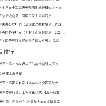
习近平主席在全军高级干部培训班开班式上的重要讲话引领全军开展思想整风、深化政治整训
平总书记会见中国国民党主席郑丽文
中共中央办公厅印发《全国党员教育培训工作规划（2024－2028年）》
中共中央国务院印发《乡村全面振兴规划（2024—2027年）》
习近平：民营经济发展前景广阔大有可为 民营企业和民营企业家大显身手正当其时
品排行
习近平出席2026世界人工智能大会暨人工智能全球治理高级别会议开幕式并发表主旨讲话
近平在上海考察
习近平出席国家科学技术奖励大会两院院士大会中国科协第十一次全国代表大会并发表重要讲话
中央军委举行晋升上将军衔仪式 习近平颁发命令状并向晋衔的军官表示祝贺
庆祝中国共产党成立105周年大会在京隆重举行 习近平发表重要讲话