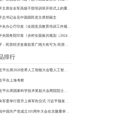
习近平主席在全军高级干部培训班开班式上的重要讲话引领全军开展思想整风、深化政治整训
平总书记会见中国国民党主席郑丽文
中共中央办公厅印发《全国党员教育培训工作规划（2024－2028年）》
中共中央国务院印发《乡村全面振兴规划（2024—2027年）》
习近平：民营经济发展前景广阔大有可为 民营企业和民营企业家大显身手正当其时
品排行
习近平出席2026世界人工智能大会暨人工智能全球治理高级别会议开幕式并发表主旨讲话
近平在上海考察
习近平出席国家科学技术奖励大会两院院士大会中国科协第十一次全国代表大会并发表重要讲话
中央军委举行晋升上将军衔仪式 习近平颁发命令状并向晋衔的军官表示祝贺
庆祝中国共产党成立105周年大会在京隆重举行 习近平发表重要讲话