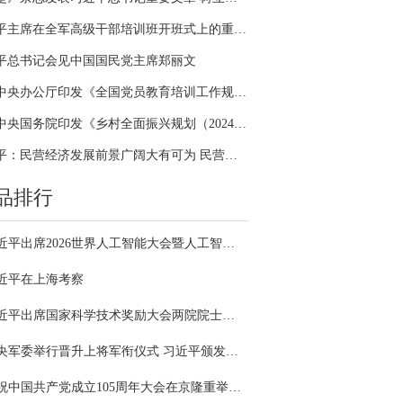
习近平主席在全军高级干部培训班开班式上的重要讲话引领全军开展思想整风、深化政治整训
平总书记会见中国国民党主席郑丽文
中共中央办公厅印发《全国党员教育培训工作规划（2024－2028年）》
中共中央国务院印发《乡村全面振兴规划（2024—2027年）》
习近平：民营经济发展前景广阔大有可为 民营企业和民营企业家大显身手正当其时
品排行
习近平出席2026世界人工智能大会暨人工智能全球治理高级别会议开幕式并发表主旨讲话
近平在上海考察
习近平出席国家科学技术奖励大会两院院士大会中国科协第十一次全国代表大会并发表重要讲话
中央军委举行晋升上将军衔仪式 习近平颁发命令状并向晋衔的军官表示祝贺
庆祝中国共产党成立105周年大会在京隆重举行 习近平发表重要讲话