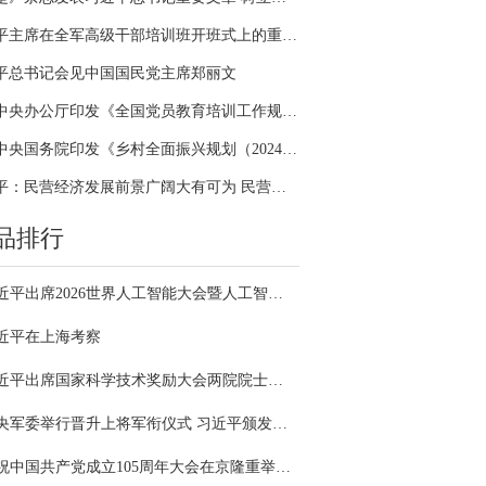
习近平主席在全军高级干部培训班开班式上的重要讲话引领全军开展思想整风、深化政治整训
平总书记会见中国国民党主席郑丽文
中共中央办公厅印发《全国党员教育培训工作规划（2024－2028年）》
中共中央国务院印发《乡村全面振兴规划（2024—2027年）》
习近平：民营经济发展前景广阔大有可为 民营企业和民营企业家大显身手正当其时
品排行
习近平出席2026世界人工智能大会暨人工智能全球治理高级别会议开幕式并发表主旨讲话
近平在上海考察
习近平出席国家科学技术奖励大会两院院士大会中国科协第十一次全国代表大会并发表重要讲话
中央军委举行晋升上将军衔仪式 习近平颁发命令状并向晋衔的军官表示祝贺
庆祝中国共产党成立105周年大会在京隆重举行 习近平发表重要讲话