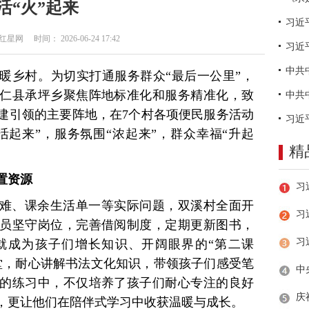
活“火”起来
网 时间： 2026-06-24 17:42
习近
暖乡村。为切实打通服务群众“最后一公里”，
仁县承坪乡聚焦阵地标准化和服务精准化，致
建引领的主要阵地，在7个村各项便民服务活动
活起来”，服务氛围“浓起来”，群众幸福“升起
精
置资源
难、课余生活单一等实际问题，双溪村全面开
习
员坚守岗位，完善借阅制度，定期更新图书，
就成为孩子们增长知识、开阔眼界的“第二课
堂，耐心讲解书法文化知识，带领孩子们感受笔
的练习中，不仅培养了孩子们耐心专注的良好
，更让他们在陪伴式学习中收获温暖与成长。