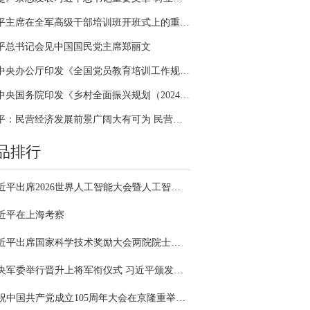
习近平主席在全军高级干部培训班开班式上的重要讲话引领全军开展思想整风、深化政治整训
平总书记会见中国国民党主席郑丽文
中共中央办公厅印发《全国党员教育培训工作规划（2024－2028年）》
中共中央国务院印发《乡村全面振兴规划（2024—2027年）》
习近平：民营经济发展前景广阔大有可为 民营企业和民营企业家大显身手正当其时
品排行
习近平出席2026世界人工智能大会暨人工智能全球治理高级别会议开幕式并发表主旨讲话
近平在上海考察
习近平出席国家科学技术奖励大会两院院士大会中国科协第十一次全国代表大会并发表重要讲话
中央军委举行晋升上将军衔仪式 习近平颁发命令状并向晋衔的军官表示祝贺
庆祝中国共产党成立105周年大会在京隆重举行 习近平发表重要讲话