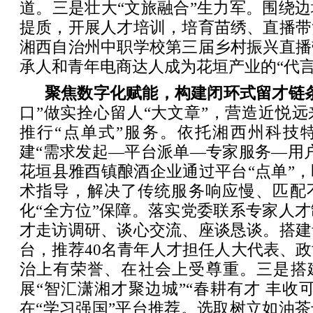
道。三是壮大“文旅融合”生力军。围绕
提质，开展人才培训，培育苗绣、直播带
湘西自治州中职学校第三届乡村振兴直播
承人和青年电商达人成为花垣产业的“代言
聚焦数字化赋能，构建闭环式留才链
口”做实拴心留人“大文章”，营造近悦
推行“点单式”服务。依托湘西州科技
建“需求发起—平台派单—专家服务—用
花垣县雅酉镇酿酒企业通过平台“点单”
术指导，解决了传统服务响应慢、匹配
化“全方位”保障。落实党委联系专家人
才走访调研、谈心交流、座谈恳谈。搭建
台，推荐40名青年人才担任人大代表、
治上有荣誉、在社会上受尊重。三是搭建
展“智汇潇湘才聚边城”“春耕有才 丰收
在“学习强国”平台推荐。选取树立如油