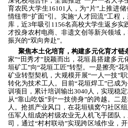
深化校地合作，全面推进“一户一名大学
育农民大学生16101人，为“片”上推进
情纽带“扩面”引。实施“人才回流”工程
库，近3年吸引1156名高校大学生返乡实
才投身农村电商、非遗文创等新兴领域，
振兴的“双向奔赴”。
聚焦本土化培育，构建多元化育才链
家”“田秀才”脱颖而出，花垣县搭建多元
垣矿工”向“花垣工匠”转型。一是擦亮“花
矿业转型契机，大规模开展“一人一技”
转化为技术工人。目前“花垣焊工”已成
训项目，累计培训输出3040人，实现稳定
从“靠山吃饭”到“一技傍身”的跨越。二是
人。抢抓产业风口，在花垣镇窝勺社区组
伍军人组成的村级农业无人机飞手团队，
司，通过“村村联动”实现跨区域作业，开