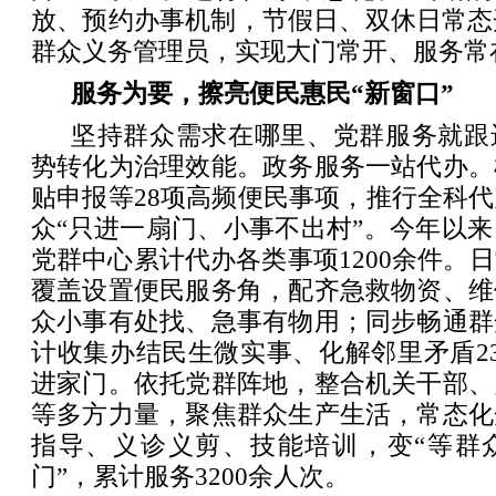
放、预约办事机制，节假日、双休日常态
群众义务管理员，实现大门常开、服务常
服务为要，擦亮便民惠民“新窗口”
坚持群众需求在哪里、党群服务就跟
势转化为治理效能。政务服务一站代办。
贴申报等28项高频便民事项，推行全科
众“只进一扇门、小事不出村”。今年以
党群中心累计代办各类事项1200余件。
覆盖设置便民服务角，配齐急救物资、维
众小事有处找、急事有物用；同步畅通群
计收集办结民生微实事、化解邻里矛盾2
进家门。依托党群阵地，整合机关干部、
等多方力量，聚焦群众生产生活，常态化
指导、义诊义剪、技能培训，变“等群众
门”，累计服务3200余人次。