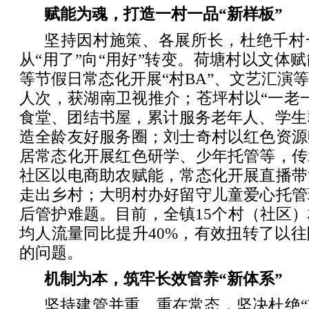
赋能为魂，打造一村一品“新样板”
坚持因村施策、各展所长，杜绝千村
从“用了”向“用好”转变。荷塘村以文体
等节假日常态化开展“村BA”、文艺汇演
人次，获湖南卫视推介；苍坪村以“一老
食堂、团结书屋，累计服务老年人、学生群
造全龄友好服务圈；刘士奇村以红色资源
居常态化开展红色研学、少年托管等，传
社区以电商助农赋能，常态化开展直播带
走出乡村；大明村办好留守儿童爱心托管
后管护难题。目前，全镇15个村（社区
均人流量同比提升40%，有效扭转了以
的问题。
机制为本，筑牢长效管养“新体系”
坚持建管并重、重在常态，坚决杜绝