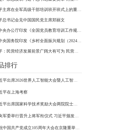
习近平主席在全军高级干部培训班开班式上的重要讲话引领全军开展思想整风、深化政治整训
平总书记会见中国国民党主席郑丽文
中共中央办公厅印发《全国党员教育培训工作规划（2024－2028年）》
中共中央国务院印发《乡村全面振兴规划（2024—2027年）》
习近平：民营经济发展前景广阔大有可为 民营企业和民营企业家大显身手正当其时
品排行
习近平出席2026世界人工智能大会暨人工智能全球治理高级别会议开幕式并发表主旨讲话
近平在上海考察
习近平出席国家科学技术奖励大会两院院士大会中国科协第十一次全国代表大会并发表重要讲话
中央军委举行晋升上将军衔仪式 习近平颁发命令状并向晋衔的军官表示祝贺
庆祝中国共产党成立105周年大会在京隆重举行 习近平发表重要讲话