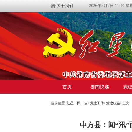
关于我们
2026年8月7日 11:10 
首页
要闻快递
党
当前位置:
红星一网一云
>
党建工作
>
党建综合
>
正文
中方县：闻“汛”