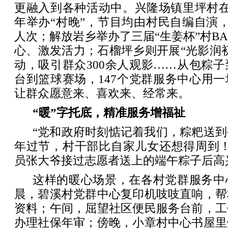
更融入到各种活动中。兴隆场镇里坪村在
年举办“村晚”，节目均由村民自编自演，
人次；解放岩乡举办了三届“生姜杯”村B
心、激发活力；石榴坪乡则开展“光影润
动，吸引群众300余人观影……从包粽
台到篮球赛场，147个党群服务中心用
让群众愿意来、喜欢来、经常来。
“暖”字托底，精准服务增福祉
“党和政府时刻惦记着我们，粽粑送
年过节，村干部比自家儿女还想得周到！
员张大爷接过志愿者送上的端午粽子后高
这样的暖心场景，在各村党群服务中
晨，碧溪村党群中心复印机吱吱直响，帮
资料；午间，屈望社区便民服务台前，工
办理社保年审；傍晚，小章村中心书屋里