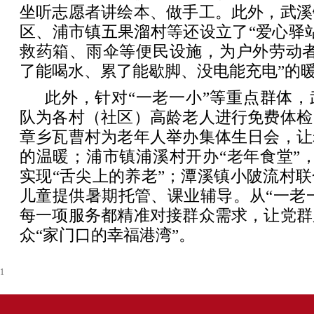
坐听志愿者讲绘本、做手工。此外，武溪
区、浦市镇五果溜村等还设立了“爱心驿
救药箱、雨伞等便民设施，为户外劳动者
了能喝水、累了能歇脚、没电能充电”的
此外，针对“一老一小”等重点群体
队为各村（社区）高龄老人进行免费体检
章乡瓦曹村为老年人举办集体生日会，让
的温暖；浦市镇浦溪村开办“老年食堂”，
实现“舌尖上的养老”；潭溪镇小陂流村
儿童提供暑期托管、课业辅导。从“一老一
每一项服务都精准对接群众需求，让党群
众“家门口的幸福港湾”。
1