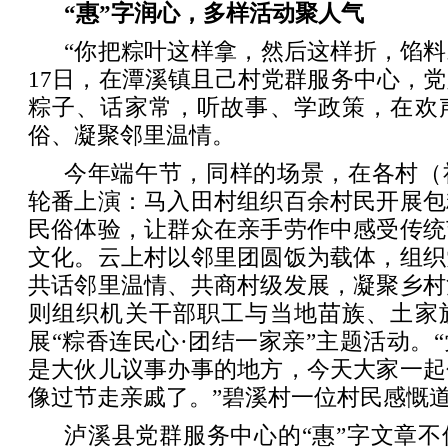
“惠”字润心，多样活动聚人气
“你把粽叶这样拿，然后这样折，馅料
17日，在潭溪镇且己村党群服务中心，
粽子、话家常，听故事、学政策，在欢
俗、凝聚邻里温情。
今年端午节，同样的场景，在各村（
轮番上演：马入田村组织百余村民开展包
民俗体验，让群众在亲手劳作中感受传统
文化。云上村以邻里团圆饭为载体，组织
共话邻里温情、共商村级发展，凝聚乡村
则组织机关干部职工与当地苗族、土家
展“粽香连民心·团结一家亲”主题活动。
是大伙儿议事办事的地方，今天大家一起
像过节走亲戚了。”碧溪村一位村民感慨
泸溪县党群服务中心的“惠”字文章