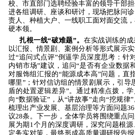
校、市直部门选聘经验丰富的领导干部担
进各组调研、座谈和研讨，现场把脉问诊
责人、种植大户、一线职工面对面交流，
硬本领。
扎根一线“破难题”。
在实战训练的成
以汇报、情景剧、案例分析等形式展示实
过“追问式点评”倒逼学员深度思考：针
内销市场”建议，追问“是否有企业数据
对服饰组汇报的“能源成本高”问题，直
哪里”；针对信访组的情景剧展示，引导
盾的处置逻辑差异”。通过精准点拨，学
向“数据验证”，从“讲故事”走向“挖规律
梳理出产业发展、基层治理等方面问题3
议28条。下一步，全体学员将围绕重点
展为期1个月的深度调研，深究问题根源
定务实对策，最终形成高质量调研报告报