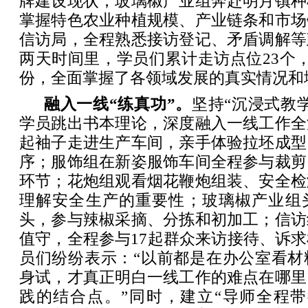
牌建设现状；玻璃椒产业组奔赴明月镇种
掌握特色农业种植规模、产业链条和市场
信访局，全程熟悉接访登记、矛盾调解等
两天时间里，学员们累计走访点位23个，
份，全面掌握了各领域发展的真实情况和
融入一线“练真功”。
坚持“沉浸式教
学员跳出书本理论，深度融入一线工作全
起袖子走进生产车间，亲手体验拉坯成型
序；服饰组在新姿服饰车间全程参与裁剪
环节；花炮组观看烟花鞭炮组装、安全检
理解安全生产的重要性；玻璃椒产业组
头，参与辣椒采摘、分拣和初加工；信访
值守，全程参与17起群众来访接待、诉
员们纷纷表示：“以前都是在办公室看材
身试，才真正明白一线工作的难点在哪里
践的结合点。”同时，建立“导师全程带